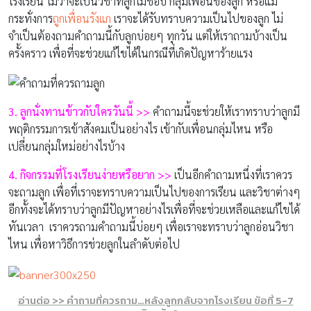
โรงเรียน ไม่ว่าจะเป็นวิชาที่ลูกไม่ชอบ กลุ่มเพื่อนของลูก หรือแม้
กระทั่งการ
ถูกเพื่อนรังแก
เราจะได้รับทราบความเป็นไปของลูก ไม่
จำเป็นต้องถามคำถามนี้กับลูกบ่อยๆ ทุกวัน แต่ให้เราถามบ้างเป็น
ครั้งคราว เพื่อที่จะช่วยแก้ไขได้ในกรณีที่เกิดปัญหาร้ายแรง
3. ลูกนั่งทานข้าวกับใครวันนี้ >>
คำถามนี้จะช่วยให้เราทราบว่าลูกมี
พฤติกรรมการเข้าสังคมเป็นอย่างไร เข้ากับเพื่อนกลุ่มไหน หรือ
เปลี่ยนกลุ่มใหม่อย่างไรบ้าง
4. กิจกรรมที่โรงเรียนง่ายหรือยาก >>
เป็นอีกคำถามหนึ่งที่เราควร
จะถามลูก เพื่อที่เราจะทราบความเป็นไปของการเรียน และวิชาต่างๆ
อีกทั้งจะได้ทราบว่าลูกมีปัญหาอย่างไรเพื่อที่จะช่วยเหลือและแก้ไขได้
ทันเวลา เราควรถามคำถามนี้บ่อยๆ เพื่อเราจะทราบว่าลูกอ่อนวิชา
ไหน เพื่อหาวิธีการช่วยลูกในลำดับต่อไป
อ่านต่อ >> คำถามที่ควรถาม…หลังลูกกลับจากโรงเรียน ข้อที่ 5-7