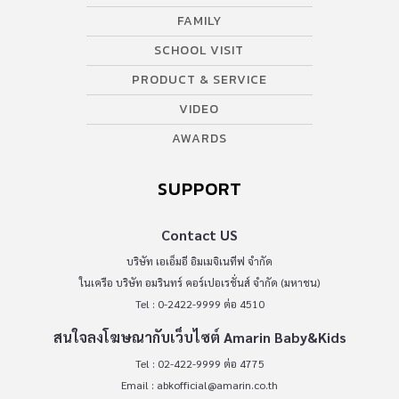
FAMILY
SCHOOL VISIT
PRODUCT & SERVICE
VIDEO
AWARDS
SUPPORT
Contact US
บริษัท เอเอ็มอี อิมเมจิเนทีฟ จำกัด
ในเครือ บริษัท อมรินทร์ คอร์เปอเรชั่นส์ จำกัด (มหาชน)
Tel : 0-2422-9999 ต่อ 4510
สนใจลงโฆษณากับเว็บไซต์ Amarin Baby&Kids
Tel : 02-422-9999 ต่อ 4775
Email :
abkofficial@amarin.co.th