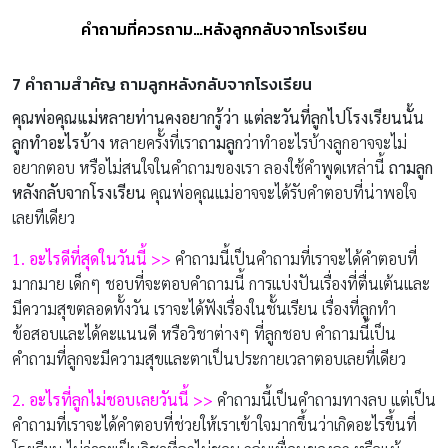
คำถามที่ควรถาม…หลังลูกกลับจากโรงเรียน
7 คำถามสำคัญ ถามลูกหลังกลับจากโรงเรียน
คุณพ่อคุณแม่หลายท่านคงอยากรู้ว่า แต่ละวันที่ลูกไปโรงเรียนนั้น
ลูกทำอะไรบ้าง
หลายครั้งที่เรา
ถามลูก
ว่าทำอะไรบ้างลูกอาจจะไม่
อยากตอบ หรือไม่สนใจในคำถามของเรา ลองใช้คำพูดเหล่านี้
ถามลูก
หลังกลับจากโรงเรียน
คุณพ่อคุณแม่อาจจะได้รับคำตอบที่น่าพอใจ
เลยทีเดียว
1. อะไรดีที่สุดในวันนี้ >>
คำถามนี้เป็นคำถามที่เราจะได้คำตอบที่
มากมาย เด็กๆ ชอบที่จะตอบคำถามนี้ การแบ่งปันเรื่องที่ตื่นเต้นและ
มีความสุขตลอดทั้งวัน เราจะได้ฟังเรื่องในชั้นเรียน เรื่องที่ลูกทำ
ข้อสอบและได้คะแนนดี หรือวิชาต่างๆ ที่ลูกชอบ คำถามนี้เป็น
คำถามที่ลูกจะมีความสุขและตาเป็นประกายเวลาตอบเลยที่เดียว
2. อะไรที่ลูกไม่ชอบเลยวันนี้ >>
คำถามนี้เป็นคำถามทางลบ แต่เป็น
คำถามที่เราจะได้คำตอบที่ช่วยให้เราเข้าใจมากขึ้นว่าเกิดอะไรขึ้นที่