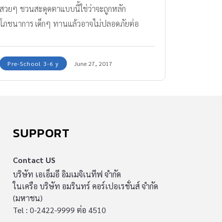
สวยๆ ชวนสะดุดตาแบบนี้ใช่ว่าจะถูกหลัก
โภชนาการ เด็กๆ ทานแล้วอาจไม่ปลอดภัยต่อ
สุขภาพได้ค่ะ ทีมงาน Amarin Baby & Kids จะพา
ไปเช็กดูอาหารและขนม ที่มีขายอยู่หน้าโรงเรียน
Pre-School 3-6 y
June 27, 2017
ลูกว่ามีอะไรบ้างที่อาจไม่ปลอดภัยต่อร่างกายของ
เด็กๆ กันค่ะ
SUPPORT
Contact US
บริษัท เอเอ็มอี อิมเมจิเนทีฟ จำกัด
ในเครือ บริษัท อมรินทร์ คอร์เปอเรชั่นส์ จำกัด
(มหาชน)
Tel : 0-2422-9999 ต่อ 4510