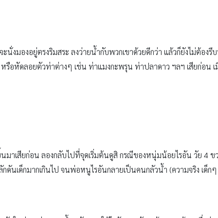
่งมองอยู่ตรงริมสระ ลงว่ายน้ำกับพวกเขาด้วยดีกว่า แล้วก็ยังไม่ต้องรีบหั
า หรือหัดลอยตัวท่าต่างๆ เช่น ท่าแมงกะพรุน ท่าปลาดาว ฯลฯ เสียก่อน เมื
ำขึ้นมาเสียก่อน ลองกลับไปที่จุดเริ่มต้นดูสิ กรณีของหนุ่มน้อยไรอัน วัย 4 
กดันเด็กมากเกินไป จนพ่อหนูไรอันกลายเป็นคนกลัวน้ำ (ความจริง เด็กๆ คว