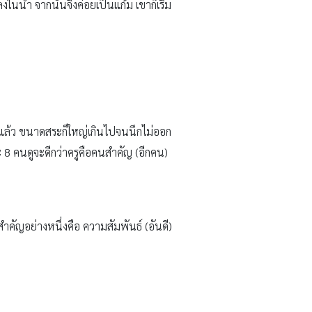
ในน้ำ จากนั้นจึงค่อยเป็นแก้ม เขาก็เริ่ม
งแล้ว ขนาดสระก็ใหญ่เกินไปจนนึกไม่ออก
ละ 8 คนดูจะดีกว่าครูคือคนสำคัญ (อีกคน)
สำคัญอย่างหนึ่งคือ ความสัมพันธ์ (อันดี)