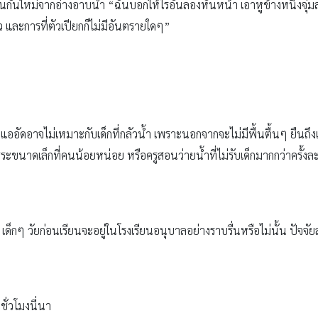
ต้นกันใหม่จากอ่างอาบน้ำ “ฉันบอกให้ไรอันลองหันหน้า เอาหูข้างหนึ่งจุ่มลง
ัว และการที่ตัวเปียกก็ไม่มีอันตรายใดๆ”
ออัดอาจไม่เหมาะกับเด็กที่กลัวน้ำ เพราะนอกจากจะไม่มีพื้นตื้นๆ ยืนถึ
กสระขนาดเล็กที่คนน้อยหน่อย หรือครูสอนว่ายน้ำที่ไม่รับเด็กมากกว่าครั้ง
 เด็กๆ วัยก่อนเรียนจะอยู่ในโรงเรียนอนุบาลอย่างราบรื่นหรือไม่นั้น ปัจจัย
ชั่วโมงนี่นา