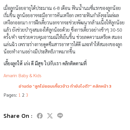
เมื่อลูกน้อยอายุได้ประมาณ 6-8 เดือน ฟันน้ำนมซี่แรกของลูกน้อย
เริ่มขึ้น ลูกน้อยอาจจะมีอาการคันเหงือก เพราะฟันกำลังจะโผล่ผล
เหงือกออกมา การฝึกเคี้ยวนอกจากจะช่วยพัฒนากล้ามเนื้อให้ลูกน้อย
แล้ว ยังช่วยบำรุงสมองให้ลูกน้อยด้วย ซึ่งการเคี้ยวอย่างช้าๆ 30-50
ครั้ง/คำ จะช่วยควบคุมอารมณ์ให้เย็นขึ้น ช่วยลดความเครียด สมอง
แล่นฉิว เพราะร่างกายดูดซึมสารอาหารได้ดี และทำให้สมองของลูก
น้อยทำงานอย่างมีประสิทธิภาพมากขึ้น
เลี้ยงลูกให้ เก่ง ดี มีสุข ไปกับเรา คลิกติดตามที่
Amarin Baby & Kids
อ่านต่อ “
ลูกไม่ยอมเคี้ยวข้าว ทำยังไงดี
?” คลิกหน้า 3
Pages:
1
2
3
Share On :