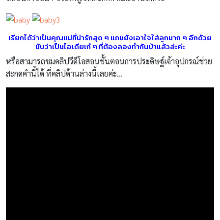
เรียกได้ว่าเป็นคุณแม่ที่น่ารักสุด ๆ แถมยังเอาใจใส่ลูกมาก ๆ อีกด้วย
นับว่าเป็นไอเดียเก๋ ๆ ที่ต้องลองทำกันบ้าแล้วล่ะค่ะ
หรือสามารถชมคลิปวีดีโอสอนขั้นตอนการประดิษฐ์เจ้าอุปกรณ์ช่วย
สะกดคำนี้ได้ ที่คลิปด้านล่างนี้เลยค่ะ…