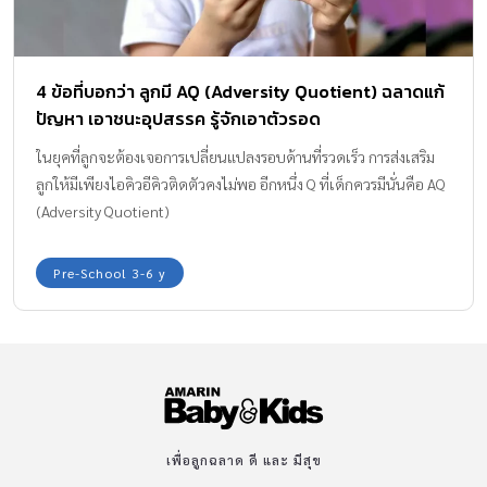
จะวิ่งรอบโต๊ะ เอาช้อนเคาะโต๊ะ เคาะแก้ว หรืออยู่ไม่นิ่ง ฝึกสมองรู้คิด
อย่างไรดี? แสดงให้ลูกเห็นว่าถ้าลูกรอได้ จะเกิดผลอะไร […]
4 ข้อที่บอกว่า ลูกมี AQ (Adversity Quotient) ฉลาดแก้
ปัญหา เอาชนะอุปสรรค รู้จักเอาตัวรอด
ในยุคที่ลูกจะต้องเจอการเปลี่ยนแปลงรอบด้านที่รวดเร็ว การส่งเสริม
ลูกให้มีเพียงไอคิวอีคิวติดตัวคงไม่พอ อีกหนึ่ง Q ที่เด็กควรมีนั่นคือ AQ
(Adversity Quotient)
Pre-School 3-6 y
เพื่อลูกฉลาด ดี และ มีสุข