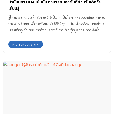
น้ำมันปลา DHA เข้มข้น อาหารสมองชั้นดีสำหรับเด็กวัย
เรียนรู้
รู้ไหมคะว่าสมองเด็กช่วงวัย 1-5 ปีแรก เป็นโอกาสทองของสมองสาหรับ
การเรียนรู้ สมองเด็กจะพัฒนาถึง 85% ทุก 1 วินาทีเซลล์สมองจะมีการ
เชื่อมต่อสูงถึง 700 เซลล์* สมองจะมีการเรียนรู้อยู่ตลอดเวลา ดังนั้น
เพื่อให้ลูกน้อยมีพัฒนาการการเรียนรู้ได้อย่างเต็มประสิทธิภาพในช่วง
โอกาสทองนี้ คุณพ่อคุณแม่ต้องไม่พลาดที่จะส่งเสริมลูกน้อยให้ได้รับ
Pre-School 3-6 y
อาหารสมองชั้นดี อย่าง “น้ำมันปลา DHA เข้มข้น” กันนะคะ