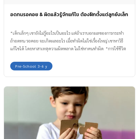
อดทนรอคอย & ผิดแล้วรู้จักแก้ไข ต้องฝึกตั้งแต่ลูกยังเล็ก
“เด็กเล็กๆ เขายังไม่รู้อะไรเป็นอะไร แต่ถ้าเราบอกผลของการกระทำ
ถ้าอดทน รอคอย จะเกิดผลอะไร เมื่อทำผิดไม่ใช่เรื่องใหญ่ เขาหาวิธี
แก้ไขได้ โดยหาสาเหตุความผิดพลาด ไม่ใช่หาคนทำผิด “การใช้ชีวิต
ประจำวัน อะไรควรทำ อะไรไม่ควรทำ พ่อแม่มักเข้าใจว่า เด็กจะรู้ได้
เอง เมื่อโตขึ้น และมักจะดุลูกว่า ‘โตแล้วทำไมไม่รู้’ แต่ความจริงคือ
Pre-School 3-6 y
เรื่องมารยาท สิ่งควรทำไม่ควรทำในชีวิตประจำวัน ถ้าเราไม่สอน ไม่ฝึก
ไม่เน้น เด็กจะไม่มีเลย เพราะสมองไม่เคยเรียนรู้จดจำ หรือเราสอน
เพียงเล็กๆ น้อยๆ แล้วคิดหวังว่า เด็กจะรู้ไปจนชั่วชีวิตก็ไม่ถูก และเป็น
ไปไม่ได้” ถ้าคุณพ่อคุณแม่เห็นด้วยกับ ดร.วสุนันท์ ชุ่มเชื้อ อาจารย์
ประจำและผู้เชี่ยวชาญการส่งเสริมการพัฒนาสมองและกระบวนการ
รู้คิดในเด็ก สถาบันแห่งชาติเพื่อการพัฒนาเด็กและครอบครัว
มหาวิทยาลัยมหิดล คุณน่าจะสนใจวิธีบริหารสมองลูกด้านล่างนี้ค่ะ 2
เรื่องสำคัญ สมองต้องฝึกคิดแต่เล็กแต่น้อย 1. อดทน รอคอย ถ้าทำได้
ผลดีรออยู่ หลายบ้านมีปัญหาเสมอ เมื่อพาลูกไปกินอาหารนอกบ้าน เขา