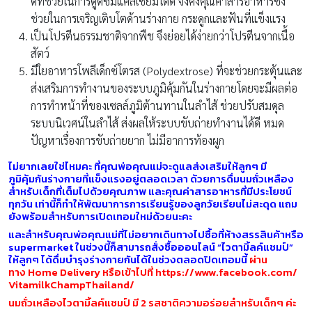
ดีที่ช่วยในการดูดซึมแคลเซียมได้ดี จึงคงคุณค่าสารอาหารซึ่ง
ช่วยในการเจริญเติบโตด้านร่างกาย กระดูกและฟันที่แข็งแรง
เป็นโปรตีนธรรมชาติจากพืช จึงย่อยได้ง่ายกว่าโปรตีนจากเนื้อ
สัตว์
มีใยอาหารโพลีเด็กซ์โตรส (Polydextrose) ที่จะช่วยกระตุ้นและ
ส่งเสริมการทำงานของระบบภูมิคุ้มกันในร่างกายโดยจะมีผลต่อ
การทำหน้าที่ของเซลล์ภูมิต้านทานในลำไส้ ช่วยปรับสมดุล
ระบบนิเวศน์ในลำไส้ ส่งผลให้ระบบขับถ่ายทำงานได้ดี หมด
ปัญหาเรื่องการขับถ่ายยาก ไม่มีอาการท้องผูก
ไม่ยากเลยใช่ไหมคะ ที่คุณพ่อคุณแม่จะดูแลส่งเสริมให้ลูกๆ มี
ภูมิคุ้มกันร่างกายที่แข็งแรงอยู่ตลอดเวลา ด้วยการดื่มนมถั่วเหลือง
สำหรับเด็กที่เต็มไปด้วยคุณภาพ และคุณค่าสารอาหารที่มีประโยชน์
ทุกวัน เท่านี้ก็ทำให้พัฒนาการการเรียนรู้ของลูกวัยเรียนไม่สะดุด แถม
ยังพร้อมสำหรับการเปิดเทอมใหม่ด้วยนะคะ
และสำหรับคุณพ่อคุณแม่ที่ไม่อยากเดินทางไปซื้อที่ห้างสรรสินค้าหรือ
supermarket ในช่วงนี้ก็สามารถสั่งซื้อออนไลน์ “ไวตามิ้ลค์แชมป์”
ให้ลูกๆ ได้ดื่มบำรุงร่างกายกันได้ในช่วงตลอดปิดเทอมนี้
ผ่าน
ทาง
Home Delivery
หรือเข้าไปที่
https:/
/www.facebook.com/
VitamilkChampThailand/
นมถั่วเหลืองไวตามิ้ลค์แชมป์ มี 2 รสชาติความอร่อยสำหรับเด็กๆ ค่ะ