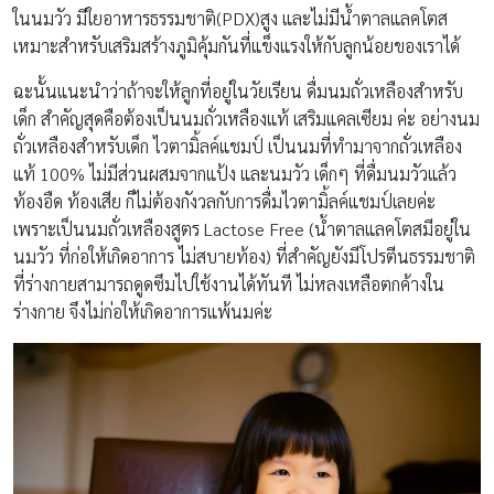
ในนมวัว มีใยอาหารธรรมชาติ(PDX)สูง และไม่มีน้ำตาลแลคโตส
เหมาะสำหรับเสริมสร้างภูมิคุ้มกันที่แข็งแรงให้กับลูกน้อยของเราได้
ฉะนั้นแนะนำว่าถ้าจะให้ลูกที่อยู่ในวัยเรียน ดื่มนมถั่วเหลืองสำหรับ
เด็ก สำคัญสุดคือต้องเป็นนมถั่วเหลืองแท้ เสริมแคลเซียม ค่ะ อย่างนม
ถั่วเหลืองสำหรับเด็ก ไวตามิ้ลค์แชมป์ เป็นนมที่ทำมาจากถั่วเหลือง
แท้ 100% ไม่มีส่วนผสมจากแป้ง และนมวัว เด็กๆ ที่ดื่มนมวัวแล้ว
ท้องอืด ท้องเสีย ก็ไม่ต้องกังวลกับการดื่มไวตามิ้ลค์แชมป์เลยค่ะ
เพราะเป็นนมถั่วเหลืองสูตร Lactose Free (น้ำตาลแลคโตสมีอยู่ใน
นมวัว ที่ก่อให้เกิดอาการ ไม่สบายท้อง) ที่สำคัญยังมีโปรตีนธรรมชาติ
ที่ร่างกายสามารถดูดซึมไปใช้งานได้ทันที ไม่หลงเหลือตกค้างใน
ร่างกาย จึงไม่ก่อให้เกิดอาการแพ้นมค่ะ