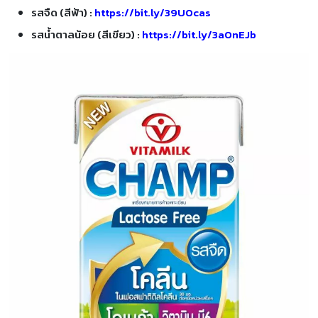
รสจืด
(
สีฟ้า
) :
https://bit.ly/39UOcas
รสน้ำตาลน้อย
(
สีเขียว
) :
https://bit.ly/3aOnEJb