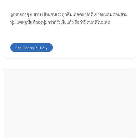
ลูกชายอายุ 6 ขวบ เข้านอนเร็วทุกคืนเลยค่ะ ปกติเขาจะนอนตอนสาม
ทุ่ม แต่หมู่นี้แค่สองทุ่มกว่าก็งัวเงียแล้ว ถือว่าผิดปกติไหมคะ
Pre-Teens 7-12 y