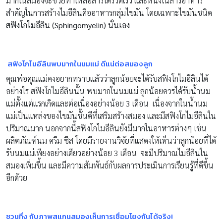
มากในสมองจะช่วยทำให้สื่อสารได้รวดเร็ว และหนึ่งในสารอาหาร
สำคัญในการสร้างไมอีลินคืออาหารกลุ่มไขมัน โดยเฉพาะไขมันชนิด
สฟิงโกไมอีลิน (
Sphingomyelin) นั่นเอง
สฟิงโกไมอีลินพบมากในนมแม่ ดีแน่ต่อสมองลูก
คุณพ่อคุณแม่คงอยากทราบแล้วว่าลูกน้อยจะได้รับสฟิงโกไมอีลินได้
อย่างไร สฟิงโกไมอีลินนั้น พบมากในนมแม่ ลูกน้อยควรได้รับน้ำนม
แม่ตั้งแต่แรกเกิดและต่อเนื่องอย่างน้อย 3 เดือน เนื่องจากในน้ำนม
แม่เป็นแหล่งของไขมันชั้นดีที่เสริมสร้างสมอง และมีสฟิงโกไมอีลินใน
ปริมาณมาก นอกจากนี้สฟิงโกไมอีลินยังมีมากในอาหารต่างๆ เช่น
ผลิตภัณฑ์นม ครีม ชีส โดยมีรายงานวิจัยที่แสดงให้เห็นว่าลูกน้อยที่ได้
รับนมแม่เพียงอย่างเดียวอย่างน้อย 3 เดือน จะมีปริมาณไมอีลินใน
สมองเพิ่มขึ้น และมีความสัมพันธ์กับผลการประเมินการเรียนรู้ที่ดีขึ้น
อีกด้วย
ชวนทึ่ง กับภาพสแกนสมองเห็นการเชื่อมโยงกันได้จริง!