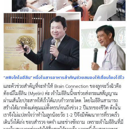
“สฟิงโกไมอีลิน” หนึ่งในสารอาหารสำคัญช่วยสมองให้เชื่อมโยงได้ไว
และตัวช่วยสำคัญที่จะทำให้ Brain Connection ของลูกจะวิ่งฉิวคือ
ต้องมีไมอีลิน (Myelin) ค่ะ เจ้าไมอีลินนี้จะช่วยส่งกระแสสัญญาณ
ผ่านเส้นใยประสาทให้เร็วได้แบบก้าวกระโดด โดยไมอีลินสามารถ
สร้างได้มากตั้งแต่คุณแม่ตั้งครรภ์จนถึงช่วง 2 ปีแรกของชีวิต ดังนั้น
เราจึงไม่แปลกใจว่าทำไมลูกน้อยวัย 1-2 ปีจึงมีพัฒนาการที่รวดเร็ว
เดินวิ่งได้เก่ง ชอบสำรวจ จดจำ และช่างซักถาม เพราะเจ้าไมอีลินที่มี