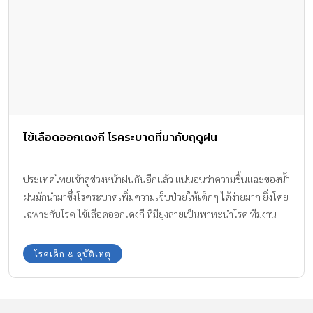
ไข้เลือดออกเดงกี โรคระบาดที่มากับฤดูฝน
ประเทศไทยเข้าสู่ช่วงหน้าฝนกันอีกแล้ว แน่นอนว่าความชื้นแฉะของน้ำ
ฝนมักนำมาซึ่งโรคระบาดเพิ่มความเจ็บป่วยให้เด็กๆ ได้ง่ายมาก ยิ่งโดย
เฉพาะกับโรค ไข้เลือดออกเดงกี ที่มียุงลายเป็นพาหะนำโรค ทีมงาน
Amarin Baby & Kids มีข้อมูลเกี่ยวกับโรคไข้เลือดออกจากเชื้อไวรัสเด
งกี มาเตือนให้ทุกครอบครัวได้เฝ้าระวังบุตรหลานให้ห่างไกลจากยุงลาย
โรคเด็ก & อุบัติเหตุ
กันค่ะ