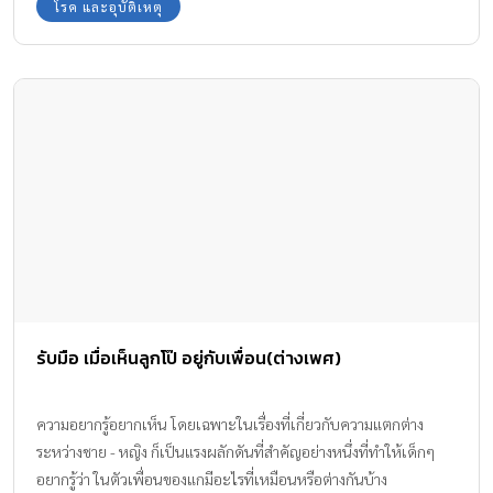
โรค และอุบัติเหตุ
ได้ลองไปศึกษาหาข้อมูลเพิ่มเติม จนพบการรายงานข่าวของ สำนักข่าวซิ
นหัว ระบุว่า เริ่มต้นจากพบเด็กในสหรัฐอเมริกา 15 คน เข้ารับการรักษา
ที่โรงพยาบาล หลังมีลักษณะอาการของโรคที่พบได้ยาก ซึ่งอาจ
เกี่ยวข้องกับโควิด 19 โดย บิล เดอ บลาซิโอ นายกเทศมนตรีของ
นิวยอร์กซิตี้ กล่าวว่า เด็กๆ ที่เข้ารับการรักษาตัวมีอาการอักเสบต่างๆ ใน
หลายระบบของร่างกาย เช่น มีไข้ต่อเนื่อง มีผื่นคัน ปวดท้อง หรือ
อาเจียน และเด็กในจำนวนดังกล่าวมี 6 คนที่ผลตรวจเชื้อโรคโควิด 19
เป็นบวก ซึ่งมีเด็ก 5 คนที่ต้องใช้เครื่องช่วยหายใจ “แม้ว่าผู้ป่วยที่มี
อาการเหล่านี้จะถือเป็นส่วนน้อย เมื่อเทียบกับจำนวนผู้ติดเชื้อทั้งหมด
หลายแสนคน แต่โรคนี้ก็ยังสร้างความกังวลให้เรา” บลาซิโอกล่าว โอซี
ริส บาร์บอต กรรมาธิการด้านสาธารณสุขของนิวยอร์กซิตี้ กล่าวว่า […]
รับมือ เมื่อเห็นลูกโป๊ อยู่กับเพื่อน(ต่างเพศ)
ความอยากรู้อยากเห็น โดยเฉพาะในเรื่องที่เกี่ยวกับความแตกต่าง
ระหว่างชาย - หญิง ก็เป็นแรงผลักดันที่สำคัญอย่างหนึ่งที่ทำให้เด็กๆ
อยากรู้ว่า ในตัวเพื่อนของแกมีอะไรที่เหมือนหรือต่างกันบ้าง