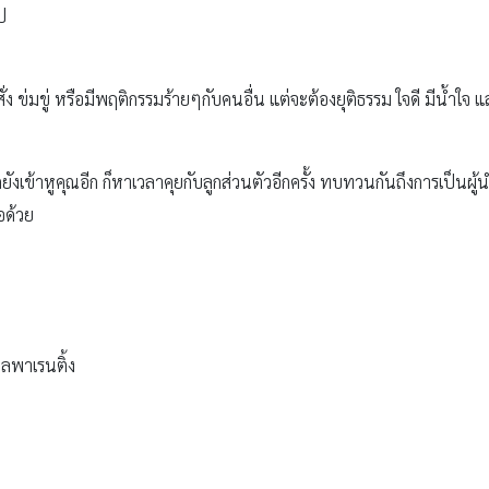
ป
ั่ง ข่มขู่ หรือมีพฤติกรรมร้ายๆกับคนอื่น แต่จะต้องยุติธรรม ใจดี มีน้ำใจ 
ข้าหูคุณอีก ก็หาเวลาคุยกับลูกส่วนตัวอีกครั้ง ทบทวนกันถึงการเป็นผู้นำที
อด้วย
ลพาเรนติ้ง