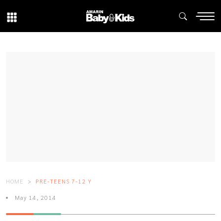
HOME
PRE-TEENS 7-12 Y
May 14, 2014