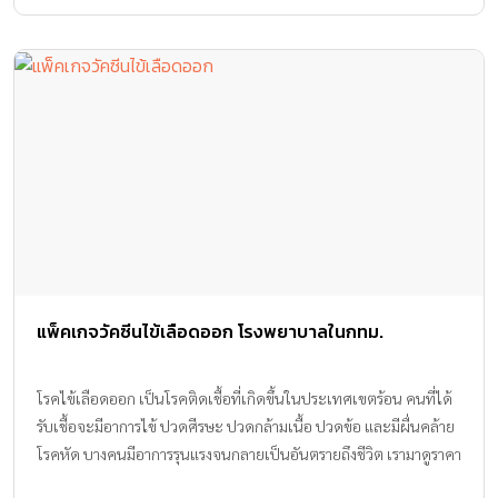
แพ็คเกจวัคซีนไข้เลือดออก โรงพยาบาลในกทม.
โรคไข้เลือดออก เป็นโรคติดเชื้อที่เกิดขึ้นในประเทศเขตร้อน คนที่ได้
รับเชื้อจะมีอาการไข้ ปวดศีรษะ ปวดกล้ามเนื้อ ปวดข้อ และมีผื่นคล้าย
โรคหัด บางคนมีอาการรุนแรงจนกลายเป็นอันตรายถึงชีวิต เรามาดูราคา
แพ็คเกจวัคซีนไข้เลือดออก 2560 เพื่อป้องกันโรคนี้ ไม่ให้เกิดความ