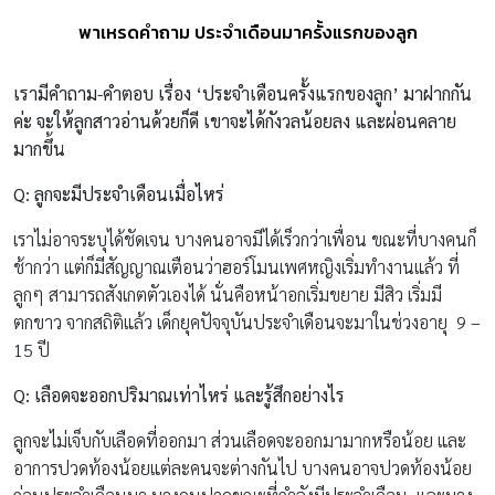
พาเหรดคำถาม ประจำเดือนมาครั้งแรกของลูก
เรามีคำถาม-คำตอบ เรื่อง ‘ประจำเดือนครั้งแรกของลูก’ มาฝากกัน
ค่ะ จะให้ลูกสาวอ่านด้วยก็ดี เขาจะได้กังวลน้อยลง และผ่อนคลาย
มากขึ้น
Q: ลูกจะมีประจำเดือนเมื่อไหร่
เราไม่อาจระบุได้ชัดเจน บางคนอาจมีได้เร็วกว่าเพื่อน ขณะที่บางคนก็
ช้ากว่า แต่ก็มีสัญญาณเตือนว่าฮอร์โมนเพศหญิงเริ่มทำงานแล้ว ที่
ลูกๆ สามารถสังเกตตัวเองได้ นั่นคือหน้าอกเริ่มขยาย มีสิว เริ่มมี
ตกขาว จากสถิติแล้ว เด็กยุคปัจจุบันประจำเดือนจะมาในช่วงอายุ 9 –
15 ปี
Q: เลือดจะออกปริมาณเท่าไหร่ และรู้สึกอย่างไร
ลูกจะไม่เจ็บกับเลือดที่ออกมา ส่วนเลือดจะออกมามากหรือน้อย และ
อาการปวดท้องน้อยแต่ละคนจะต่างกันไป บางคนอาจปวดท้องน้อย