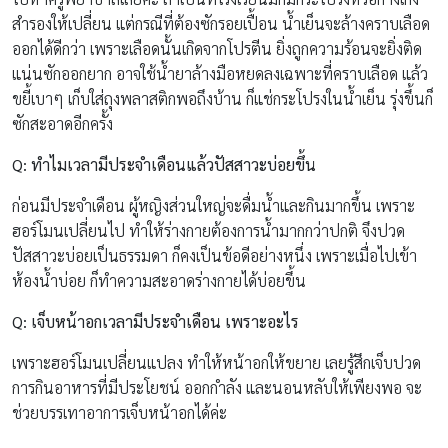
สำรองให้เปลี่ยน แต่กรณีที่ต้องซักรอยเปื้อน น้ำเย็นจะล้างคราบเลือด
ออกได้ดีกว่า เพราะเลือดนั้นเกิดจากโปรตีน ยิ่งถูกความร้อนจะยิ่งติด
แน่นซักออกยาก อาจใช้น้ำยาล้างมือหยดลงเฉพาะที่คราบเลือด แล้ว
ขยี้เบาๆ เก็บใส่ถุงพลาสติกพอถึงบ้าน ก็แช่กระโปรงในน้ำเย็น รุ่งขึ้นก็
ซักสะอาดอีกครั้ง
Q: ทำไมเวลามีประจำเดือนแล้วปัสสาวะบ่อยขึ้น
ก่อนมีประจำเดือน ผู้หญิงส่วนใหญ่จะดื่มน้ำและกินมากขึ้น เพราะ
ฮอร์โมนเปลี่ยนไป ทำให้ร่างกายต้องการน้ำมากกว่าปกติ จึงปวด
ปัสสาวะบ่อยเป็นธรรมดา ก็คงเป็นข้อดีอย่างหนึ่ง เพราะเมื่อไปเข้า
ห้องน้ำบ่อย ก็ทำความสะอาดร่างกายได้บ่อยขึ้น
Q: เจ็บหน้าอกเวลามีประจำเดือน เพราะอะไร
เพราะฮอร์โมนเปลี่ยนแปลง ทำให้หน้าอกให้ขยาย เลยรู้สึกเจ็บปวด
การกินอาหารที่มีประโยชน์ ออกกำลัง และนอนหลับให้เพียงพอ จะ
ช่วยบรรเทาอาการเจ็บหน้าอกได้ค่ะ