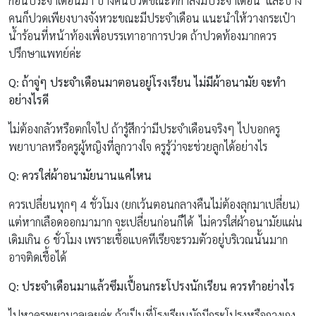
ก่อนประจำเดือนมา บางคนปวดขณะที่กำลังมีประจำเดือน และบาง
คนก็ปวดเพียงบางจังหวะขณะมีประจำเดือน แนะนำให้วางกระเป๋า
น้ำร้อนที่หน้าท้องเพื่อบรรเทาอาการปวด ถ้าปวดท้องมากควร
ปรึกษาแพทย์ค่ะ
Q: ถ้าจู่ๆ ประจำเดือนมาตอนอยู่โรงเรียน ไม่มีผ้าอนามัย จะทำ
อย่างไรดี
ไม่ต้องกลัวหรือตกใจไป ถ้ารู้สึกว่ามีประจำเดือนจริงๆ ไปบอกครู
พยาบาลหรือครูผู้หญิงที่ลูกวางใจ ครูรู้ว่าจะช่วยลูกได้อย่างไร
Q: ควรใส่ผ้าอนามัยนานแค่ไหน
ควรเปลี่ยนทุกๆ 4 ชั่วโมง (ยกเว้นตอนกลางคืนไม่ต้องลุกมาเปลี่ยน)
แต่หากเลือดออกมามาก จะเปลี่ยนก่อนก็ได้ ไม่ควรใส่ผ้าอนามัยแผ่น
เดิมเกิน 6 ชั่วโมง เพราะเชื้อแบคทีเรียจะรวมตัวอยู่บริเวณนั้นมาก
อาจติดเชื้อได้
Q: ประจำเดือนมาแล้วซึมเปื้อนกระโปรงนักเรียน ควรทำอย่างไร
ไปหาครูพยาบาลเลยค่ะ ถ้าเป็นที่โรงเรียนมักมีกระโปรงหรือกางเกง