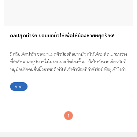
คลิปสุดน่ารัก ยอมยกนิ้วให้เพื่อให้น้องชายหยุดร้อง!
มีคลิปเด็กน่ารัก ของฝาแฝดตัวน้อยที่อยากนำมาให้ได้ชมค่ะ … ระหว่าง
ที่กำลังนอนอยู่นั้น หนึ่งในฝาแฝดเกิดร้องขึ้นมา ก็เป็นจังหวะเดียวกับที่
หนูน้อยอีกคนยื่นนิ้วมาพอดี ทำให้เจ้าตัวน้อยที่กำลังร้องไห้อยู่เข้าใจว่า
เป็นขวดนม จึงจับมาดูดซะเลย และยังช่วยให้หยุดร้องไปอัตโนมัติด้วย
ว่าแต่จะน่ารัดขนาดไหน ไปชมคลิปกันเลยค่ะ เครดิต : สมาชิก
VDO
Youtube Twinmom
1