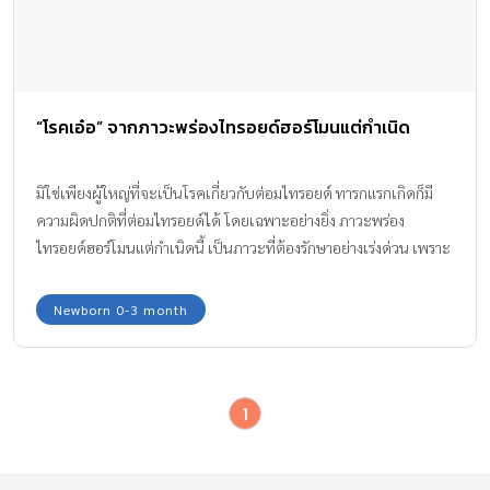
“โรคเอ๋อ” จากภาวะพร่องไทรอยด์ฮอร์โมนแต่กำเนิด
มิใช่เพียงผู้ใหญ่ที่จะเป็นโรคเกี่ยวกับต่อมไทรอยด์ ทารกแรกเกิดก็มี
ความผิดปกติที่ต่อมไทรอยด์ได้ โดยเฉพาะอย่างยิ่ง ภาวะพร่อง
ไทรอยด์ฮอร์โมนแต่กำเนิดนี้ เป็นภาวะที่ต้องรักษาอย่างเร่งด่วน เพราะ
เป็นสาเหตุสำคัญสาเหตุหนึ่งของภาวะปัญญาอ่อน หรือที่สมัยก่อนเรียก
กันติดปากว่า "โรคเอ๋อ" นั่นเอง
Newborn 0-3 month
1