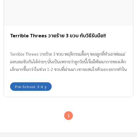
Terrible Threes วายร้าย 3 ขวบ กับวิธีรับมือ!!
Terrible Threes วายร้าย 3 ขวบ พฤติกรรมดื้อๆ ของลูกที่ทำเอาพ่อแม่
แทบลมจับกันได้ง่ายๆ นั่นเป็นเพราะว่าลูกวัยนี้เริ่มมีพัฒนาการของเด็ก
เล็กมากขึ้นกว่าในช่วง 1-2 ขวบที่ผ่านมา เขาจะสนใจตัวเอง อยากทำใน
สิ่งที่ผู้ใหญ่ห้าม ไม่สน ไม่เชื่อฟัง ก็หนูจะเอา จะทำแบบนี้ ใครจะทำไม!!
ทีมงาน Amarin Baby & Kids มีข้อมูลในเรื่องนี้มาให้ทุกครอบครัวได้
Pre-School 3-6 y
ทราบกันค่ะ
1