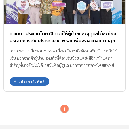
ทาเคดา ประเทศไทย เปิดเวทีให้ผู้ป่วยและผู้ดูแลได้สะท้อน
ประสบการณ์กับโรคหายาก พร้อมเพิ่มพลังแห่งความสุข
ผ่านกิจกรรมศิลปะบำบัด
กรุงเทพฯ 16 มีนาคม 2565 – เมื่อคนใดคนนึงต้องเผชิญกับโรคภัยไข้
เจ็บ นอกจากตัวผู้ป่วยเองแล้วที่ต้องเจ็บป่วย แต่ยังมีอีกหนึ่งบุคคล
สำคัญที่มองข้ามไม่ได้เลยนั่นคือผู้ดูแล นอกจากการรักษาโดยแพทย์
แล้ว การดูแลจากผู้ดูแลเป็นหนึ่งในตัวแปรสำคัญที่มีต่อคุณภาพชีวิต
ของผู้ป่วย ดังนั้นเสียงของผู้ป่วยและผู้ดูแลจึงเป็นเสียงที่ทรงพลังใน
ข่าวประชาสัมพันธ์
การสะท้อนถึงความต้องการและความช่วยเหลือในการดูแลรักษาโรค
ต่าง ๆ ซึ่งรวมถึงโรคหายากอีกด้วย โรคหายาก หรือ Rare Disease เป็น
โรคที่มีอุบัติการณ์ต่ำ จำนวนผู้ป่วยน้อย เป็นโรคเรื้อรังที่ต้องใช้เวลาใน
1
การรักษาอย่างยาวนาน อีกทั้งการรับรู้ในสังคมน้อย ไม่ได้เป็นที่รู้จักอย่าง
กว้างขวาง จึงยากที่จะหาคนที่เข้าใจในปัญหาและความท้าทายของผู้
ป่วยและผู้ดูแล ทาเคดา ประเทศไทย ในฐานะบริษัทชีวเภสัชภัณฑ์