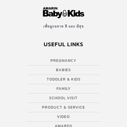
ระดับโลก มุ่งหวังที่จะเป็นส่วนสำคัญในการสนับสนุนชุมชนโรคหายาก
เพื่อสร้างความเข้าใจและความตระหนักรู้ผ่านความร่วมมือกับทุกภาค
ส่วนที่เกี่ยวข้องทั้งในเชิงวิชาการและภาคประชาชน จึงเป็นที่มาของงาน
‘Share Your Colors, Show Your Care’ เพื่อเปิดเวทีฟังเสียงสะท้อน
เพื่อลูกฉลาด ดี และ มีสุข
จากผู้ป่วยโรคหายากและผู้ดูแล ให้ได้มาแลกเปลี่ยนและพูดคุยถึง
ปัญหาและความท้าทาย และร่วมทำกิจกรรมศิลปะบำบัดสร้างพลังบวก
USEFUL LINKS
โดยได้รับเกียรติจาก คุณปวีณ์ริศา อัศวสุนทรเนตร คุณแม่และผู้ดูแลผู้
ป่วยโรคหายาก คุณแม่ปาล์ม เลอค่า ทองสิมา ณ นครพนม เจ้าของเพจ
คุณแม่เลอค่า คุณแม่ลูกสามที่เต็มไปด้วยประสบการณ์การเลี้ยงลูกเชิง
PREGNANCY
บวกมาแบ่งปันอยู่เสมอ และคุณเนิส ชนิสรา วาจาสิทธิ์ นักศิลปะบำบัด
BABIES
ที่ใช้การวาดภาพระบายสีเป็นสื่อกลางในการดึงเอาความรู้สึกในจิตใจ
ออกมาเพื่อสื่อสารให้ผู้อื่นได้รับรู้ และใช้เป็นเครื่องมือในการเยียวยา
TODDLER & KIDS
จิตใจ […]
FAMILY
SCHOOL VISIT
PRODUCT & SERVICE
VIDEO
AWARDS