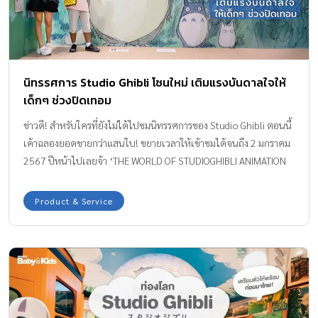
นิทรรศการ Studio Ghibli โซนใหม่ เติมแรงบันดาลใจให้
เด็กๆ ช่วงปิดเทอม
ข่าวดี! สำหรับใครที่ยังไม่ได้ไปชมนิทรรศการของ Studio Ghibli ตอนนี้
เค้าฉลองยอดขายกว่าแสนใบ! ขยายเวลาให้เข้าชมได้จนถึง 2 มกราคม
2567 ปีหน้าไปเลยจ้า ‘THE WORLD OF STUDIOGHIBLI ANIMATION
EXHIBITION BANGKOK 2023’ มีโซนใหม่ให้เด็กๆ ไปตามหาแรง
บันดาลใจกัน เป็นโซนพิเศษที่รวบรวมเรื่องราวกว่าจะเป็นแอนิเมชั่น
Product & Service
Studio Ghibli คราวนี้แม่ไข่มุกชวนพี่บอมเบย์ และน้องน่านฟ้า แฟน
พันธุ์แท้ของ จิบลิ ที่ดูมาแล้วเกือบทุกเรื่อง โดยเฉพาะเรื่องที่มีใน
นิทรรศการ บางเรื่องที่ยังไม่ได้ดู น้องก็เล่าให้ฟังได้อย่างน่าสนใจ จน
อยากกลับไปดูที่บ้านบ้าง บอกเลยว่าน้องน่านฟ้านี่แหละ ตัวจริง! ถ้า
พร้อมแล้วไปดูนิทรรศการ StudioGhibli พร้อมๆ กับน้องน่านฟ้า และพี่
บอมเบย์กันเลย! ตรงทางเดินเข้านิทรรศการ พวกเราได้ถูกอุ่นเครื่องกัน