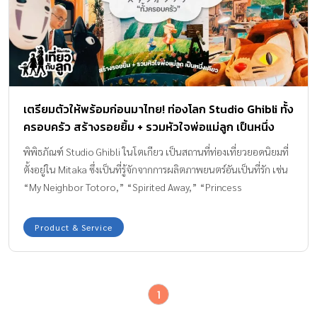
ด้วยโปสเตอร์ภาพยนต์แอนิเมชั่นของจิบลิเรื่องต่างๆ และลอดเครื่อง
บินของนาชิกา จาก เรื่อง มหาสงครามหุบเขาแห่งสายลม รับพาสปอร์ต
กันไปคนละ 1 ชุด เพื่อไปตามล่าหาจุดปั๊มกันให้ครบ ถัดมาจะมีห้องที่
ฉายวิดิโอสั้นๆ เล่าถึงที่มาที่ไปของ StudioGhibli กัน ซึ่งจุดนี้จะเป็นจุด
ที่เราได้ทำความรู้จักกับสตูดิโอ และแนวคิดที่จะทำแอนิเมชั่นอันแสน
ละมุนละไมทั้งภาพ […]
เตรียมตัวให้พร้อมก่อนมาไทย! ท่องโลก Studio Ghibli ทั้ง
ครอบครัว สร้างรอยยิ้ม + รวมหัวใจพ่อแม่ลูก เป็นหนึ่ง
เดียว
พิพิธภัณฑ์ Studio Ghibli ในโตเกียว เป็นสถานที่ท่องเที่ยวยอดนิยมที่
ตั้งอยู่ใน Mitaka ซึ่งเป็นที่รู้จักจากการผลิตภาพยนตร์อันเป็นที่รัก เช่น
“My Neighbor Totoro,” “Spirited Away,” “Princess
Mononoke” และอื่นๆ อีกมากมาย เป็นสถานที่มหัศจรรย์ที่เหมาะ
สำหรับครอบครัว ในฐานะแฟนภาพยนตร์ของ Studio Ghibli การเยี่ยม
Product & Service
ชมพิพิธภัณฑ์จะรู้สึกเหมือนได้ก้าวเข้าสู่โลกอันน่าหลงใหลที่สร้างขึ้น
โดย Hayao Miyazaki และทีมงานของเขา เตรียมตัวให้พร้อมก่อนมา
ไทย ท่องโลก Studio Ghibli ทั้งครอบครัว ตัวพิพิธภัณฑ์เองเป็นเสมือน
1
งานศิลปะชิ้นโบว์แดงอีกชิ้นหนึ่ง ด้วยการออกแบบที่มีเสน่ห์และแปลก
ตาซึ่งสะท้อนถึงจิตวิญญาณและแนวคิด พร้อมมอบประสบการณ์ที่ไม่