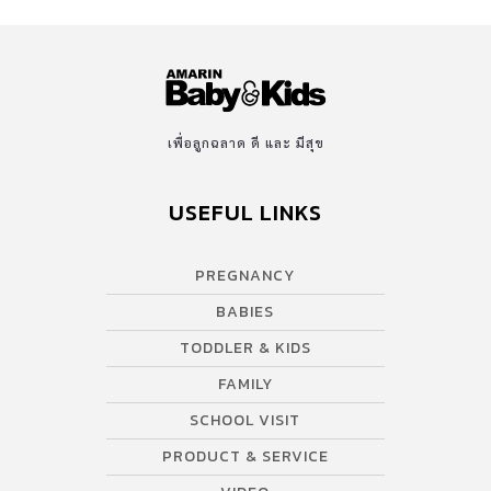
เหมือนใครและดื่มด่ำในโลกของ Studio Ghibli ให้แก่ผู้เข้าชม ที่กล้า
พูดได้เลยว่า คิดและออกแบบมาเป็นอย่างดีเยี่ยม จากภาพยนตร์แอนนิ
เมชั่นStudio Ghibli ตั้งแต่วินาทีที่คุณเข้ามา คุณจะได้รับการต้อนรับ
จากตัวละครที่คุ้นเคยและได้ชื่อว่า เป็นตัวการ์ตูนยอดนิยมก็ว่าได้
อย่าง โทโทโร่ และการตกแต่งที่มีดีไซน์ในทุกๆรายละเอียดซึ่งสร้างรอย
เพื่อลูกฉลาด ดี และ มีสุข
ยิ้มให้กับทุกคน โดยเฉพาะเด็กๆ และแฟนๆของ สตูดิโอจิบลิกันเลย
ภายในพิพิธภัณฑ์ เราได้พบกับนิทรรศการและการจัดแสดงมากมาย
USEFUL LINKS
โดยแบ่งออกเป็นห้องๆ ทำให้ง่ายต่อการเข้าชม และอินได้ถึงฟีลสุดๆ
โดยทุกๆห้องมีเรื่องราวมากมาย […]
PREGNANCY
BABIES
TODDLER & KIDS
FAMILY
SCHOOL VISIT
PRODUCT & SERVICE