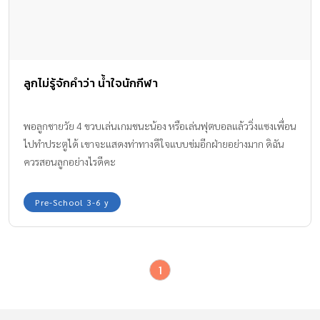
ลูกไม่รู้จักคำว่า น้ำใจนักกีฬา
พอลูกชายวัย 4 ขวบเล่นเกมชนะน้อง หรือเล่นฟุตบอลแล้ววิ่งแซงเพื่อน
ไปทำประตูได้ เขาจะแสดงท่าทางดีใจแบบข่มอีกฝ่ายอย่างมาก ดิฉัน
ควรสอนลูกอย่างไรดีคะ
Pre-School 3-6 y
1