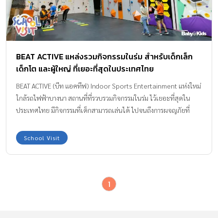
BEAT ACTIVE แหล่งรวมกิจกรรมในร่ม สำหรับเด็กเล็ก
เด็กโต และผู้ใหญ่ ที่เยอะที่สุดในประเทศไทย
BEAT ACTIVE (บีท แอคทีฟ) Indoor Sports Entertainment แห่งใหม่
ใกล้รถไฟฟ้าบางนา สถานที่ที่รวบรวมกิจกรรมในร่ม ไว้เยอะที่สุดใน
ประเทศไทย มีกิจกรรมที่เด็กสามารถเล่นได้ ไปจนถึงการผจญภัยที่
ท้าทาย! BEAT ACTIVE แหล่งรวมกิจกรรมในร่ม สำหรับทุกคนใน
ครอบครัว School Visit วันนี้เราจะพาเด็กๆมาเรียนรู้กันนอกห้องเรียน
School Visit
ที่ “ BEAT ACTIVE ” ไบเทคบางนา ลานกีฬาและกิจกรรมของครอบครัว
แบบอินดอร์ สถานที่ปล่อยพลังแห่งใหม่ที่ทุกคนไม่ควรพลาด บนพื้นที่
กว่า 10,000 ตารางเมตร กับ 55 กิจกรรม เด็กๆคนไหนพลังเยอะ
1
รับรองว่าได้ปลดปล่อยเต็มที่แน่นอน BEAT ACTIVE เป็นสถานที่ที่
รวบรวมกิจกรรมมากมาย สำหรับเด็กเล็ก, เด็กโต และผู้ใหญ่เอาไว้ด้วย
กัน โดยเครื่องเล่นต่างๆจะกำหนดความสูงของผู้ใช้งานไว้ เพื่อความ