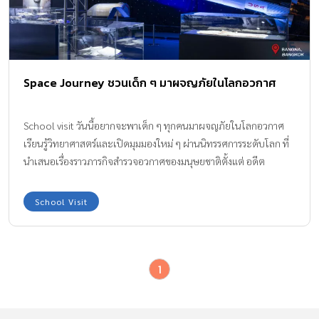
Space Journey ชวนเด็ก ๆ มาผจญภัยในโลกอวกาศ
School visit วันนี้อยากจะพาเด็ก ๆ ทุกคนมาผจญภัยในโลกอวกาศ
เรียนรู้วิทยาศาสตร์และเปิดมุมมองใหม่ ๆ ผ่านนิทรรศการระดับโลก ที่
นำเสนอเรื่องราวภารกิจสำรวจอวกาศของมนุษยชาติตั้งแต่ อดีต
ปัจจุบันไปจนถึงโลกอนาคต กับหลากหลายโซนที่น่าตื่นตาตื่นใจ บอก
เลยว่างานนี้ไม่ควรพลาด SPACE JOURNEY คือ สุดยอดนิทรรศการ
School Visit
ระดับโลกที่รวบรวมเรื่องราวและประสบการณ์การสำรวจอวกาศ การ
เดินทางของ Cosmos Discovery ซึ่งจัดมาแล้วทั่วโลก ให้กับผู้เข้าชม
ได้เห็นถึงความพยายามของมนุษย์ในการออกไปสู่นอกโลก ตั้งแต่ครั้ง
1
แรกในอดีต จนถึงปัจจุบันและอนาคต เด็ก ๆ จะได้ชมวัตถุจัดแสดง
จริง และวัตถุจำลอง รวมไปถึงชิ้นส่วนยานอวกาศที่ผ่านการใช้จริงและ
แบบจำลองที่หาชมยาก บนพื้นที่กว่า 2,000 ตารางเมตร กว่า 10 ห้อง