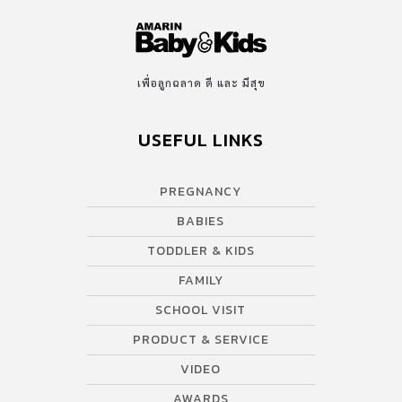
นิทรรศการ รวมถึงประสบการณ์ชมภาพยนตร์แนะนำเกี่ยวกับอวกาศ,
โซนโลกจักรวาลแบบ Immersive อีกด้วย บ้านไหนชอบวิทยาศาสตร์
และอวกาศ บอกเลยว่าเอ็นจอยแน่นอนค่ะ ไฮไลต์เด็ด ที่ SPACE
JOURNEY ที่ Space Journey Bangkok เขานำวัตถุสำคัญ ๆ ทาง
เพื่อลูกฉลาด ดี และ มีสุข
อวกาศมาจัดแสดงไว้มากมายเลยค่ะ ไม่ว่าจะเป็น […]
USEFUL LINKS
PREGNANCY
BABIES
TODDLER & KIDS
FAMILY
SCHOOL VISIT
PRODUCT & SERVICE
VIDEO
AWARDS