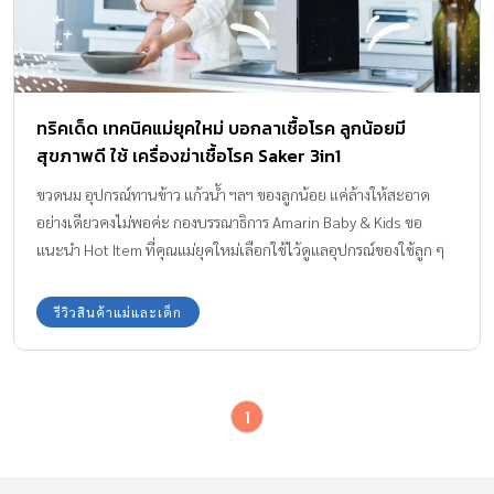
ทริคเด็ด เทคนิคแม่ยุคใหม่ บอกลาเชื้อโรค ลูกน้อยมี
สุขภาพดี ใช้ เครื่องฆ่าเชื้อโรค Saker 3in1
ขวดนม อุปกรณ์ทานข้าว แก้วน้ำ ฯลฯ ของลูกน้อย แค่ล้างให้สะอาด
อย่างเดียวคงไม่พอค่ะ กองบรรณาธิการ Amarin Baby & Kids ขอ
แนะนำ Hot Item ที่คุณแม่ยุคใหม่เลือกใช้ไว้ดูแลอุปกรณ์ของใช้ลูก ๆ
ให้สะอาด ปราศจากเชื้อโรค ไอเทมทันสมัยเข้ากับไลฟ์สไตล์ครอบครัว
สมัยใหม่ นั่นก็คือ เครื่องฆ่าเชื้อโรค Saker (เซเกอร์) เครื่องฆ่าเชื้อ+อบ
รีวิวสินค้าแม่และเด็ก
แห้ง+ลดกลิ่นอับ 3in1 เจ้าเครื่องนี้จะมีการใช้งานปังแค่ไหน จะมารีวิว
ให้ค่ะ
1