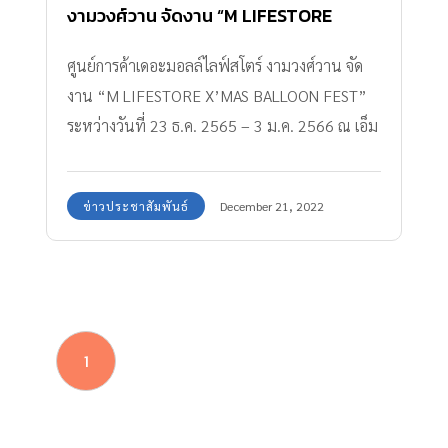
งามวงศ์วาน จัดงาน “M LIFESTORE
X’MAS BALLOON FEST” อาณาจักร
ศูนย์การค้าเดอะมอลล์ไลฟ์สโตร์ งามวงศ์วาน จัด
บอลลูนของลุงซานต้า ลูกโป่งคริสต์มาส
งาน “M LIFESTORE X’MAS BALLOON FEST”
แฟนซี มอบความสุขช่วงคริสต์มาส
ระหว่างวันที่ 23 ธ.ค. 2565 – 3 ม.ค. 2566 ณ เอ็ม
ซีซี ฮอลล์ ชั้น 4
ข่าวประชาสัมพันธ์
December 21, 2022
1