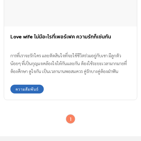
Love wife ไม่มีอะไรที่เพอร์เฟค ความรักก็เช่นกัน
การที่เราจะรักใคร และตัดสินใจที่จะใช้ชีวิตร่วมอยู่กับเขา มีลูกตัว
น้อยๆ ที่เป็นกุญแจคล้องใจให้กันและกัน ต้องใช้ระยะเวลามากมายที่
ต้องศึกษา ดูใจกัน เป็นเวลานานพอสมควร คู่รักบางคู่ต้องฝ่าฟัน
อุปสรรคมากมายกว่าที่จะได้มาลงเอยด้วยการแต่งงาน อ่านเรื่องราวนี้
แล้วคุณจะประทับใจ (Love wife)
ความสัมพันธ์
1