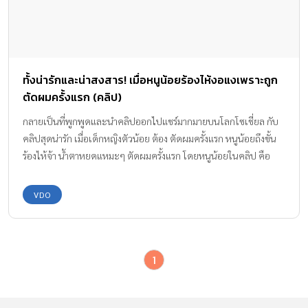
ทั้งน่ารักและน่าสงสาร! เมื่อหนูน้อยร้องไห้งอแงเพราะถูก
ตัดผมครั้งแรก (คลิป)
กลายเป็นที่พูกพูดและนำคลิปออกไปแชร์มากมายบนโลกโซเชี่ยล กับ
คลิปสุดน่ารัก เมื่อเด็กหญิงตัวน้อย ต้อง ตัดผมครั้งแรก หนูน้อยถึงขั้น
ร้องไห้จ้า น้ำตาหยดแหมะๆ ตัดผมครั้งแรก โดยหนูน้อยในคลิป คือ
ดญ.ฉันท์ชนก รัศมีวิริยะ หรือ น้องจีจี้ อายุ 3 ขวบ 2 เดือน เป็นหนู
น้อยหน้าตาน่ารัก แก้มยุ้ย เป็นที่ชื่นชอบของชาวเน็ต มีเพจและมีผู้
VDO
ติดตามกว่าหมื่นคน (FC Chi Chi Zai Zai) ซึ่งคุณแม่ น้องจีจี้ บอกว่า…
“น้องกลัวมากเพราะตัดผมเป็นครั้งแรกในชีวิต” เหตการณ์จริงจะเป็น
อย่างไร ไปชมคลิปกันเลยค่า…. หลังจากที่คุณลุงช่างตัดผมหลอกล่อ
1
และตัดผมน้องจีจี้ได้สำเร็จ ผลก็เลยออกมาเป็นแบบนี้ค่ะ ขอบคุณคลิป
วีดีโอและภาพน่ารักๆ จาก : FC Chi Chi Zai Zai