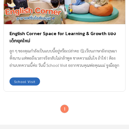
English Corner Space for Learning & Growth ของ
เด็กยุคใหม่
ลูก ๆ ของคุณกำลังเป็นแบบนี้อยู่หรือเปล่าคะ 🤔 เรียนภาษาอังกฤษมา
ตั้งนาน แต่พอถึงเวลาจริงกลับไม่กล้าพูด ขาดความมั่นใจ ถ้าใช่ ! ต้อง
อ่านบทความนี้ค่ะ วันนี้ School Visit อยากชวนคุณพ่อคุณแม่ จูงมือลูก
ๆ มาเรียนรู้ภาษาอังกฤษในรูปแบบใหม่ที่ไม่กดดัน ไม่บังคับ ให้เด็ก ๆ
ได้เป็นตัวของตัวเองอย่างเต็มที่ ในบรรยากาศห้องเรียนที่แสนจะอบอุ่น
School Visit
และผ่อนคลาย พร้อมหลักสูตรที่ดีไซน์มาเพื่อเด็ก ๆ โดยเฉพาะ ซึ่งเป็น
กุญแจสำคัญที่ช่วยทลายความกลัว ทำให้เด็ก ๆ มั่นใจ และกล้าใช้ภาษา
อังกฤษได้อย่างเป็นธรรมชาติมากขึ้น และพิกัดดี ๆ ที่ ทีมแม่ ABK อยาก
1
บอกต่อในวันนี้ก็คือ English Corner สาขาแฟชั่นไอส์แลนด์ นั่นเองค่ะ!
💕 English Corner ก่อตั้งเมื่อปี 2006 ประสบการณ์ที่ยาวนานบ่งบอก
ว่า ที่นี่ไม่ใช่แค่สถาบันสอนภาษา แต่คือ Space for Learning &