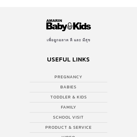
สว่างไสวกว่าในวันพรุ่งนี้ คุณพร้อมไปกับเราหรือเปล่า? ผลิตภัณฑ์ผ้า
อ้อมเด็กสำเร็จรูป Offspring Thailand เริ่มทำตลาดโดยนำเข้าผ้าอ้อม
เด็กสำเร็จรูปเด็ก เกรด Super Premium มาจำหน่ายในประเทศไทย
โดยผ้าอ้อมมีคุณสมบัติดังต่อไปนี้ ผลิตจาก เยื่อไม้ที่มีความยั่งยืนผ่าน
การรับรองจาก FSC ประเทศสหรัฐอเมริกา ปลอดสารคลอรีนและสาร
เพื่อลูกฉลาด ดี และ มีสุข
อันตรายอื่นๆ เมื่อคุณพ่อคุณแม่ได้ซื้อผ้าอ้อม Offspring เท่ากับร่วม
บริจาคเงินส่วนหนึ่ง เพื่อความยั่งยืนของป่าไม้ หมึกพิมพ์ปราศจากสาร
USEFUL LINKS
ตะกั่วและโลหะหนัก ผ่านการรับรองจาก FDA ประเทศสหรัฐอเมริกา
ได้ใบรับรองการทดสอบเรื่องปลอดสารพิษจากสถาบัน Dermatest
ประเทศเยอรมัน ได้ใบรับรองจาก Cruelty-Free and Vegan ไม่
PREGNANCY
ทดลองกับสัตว์ ป้องกันการซึมซับถึง 3 ชั้น และระบายอากาศได้อย่างดี
BABIES
เยี่ยม […]
TODDLER & KIDS
FAMILY
SCHOOL VISIT
PRODUCT & SERVICE