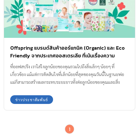
ผลิตภัณฑ์ที่ได้การรับรองว่าเป็นมิตรกับสิ่งแวดล้อม หรือ ที่เรียกว่า Eco-
friendly products อย่างไรก็ตาม พ่อแม่หลายคนอาจคิดว่า อะไรที่เป็น
มิตรกับสิ่งแวดล้อม มักจับต้องได้ยาก มีราคาแพง และมีประเภทของ
ผลิตภัณฑ์ที่ไม่หลากหลาย แต่ความจริงแล้วในปัจจุบัน สินค้า Eco-
friendly แบบนี้ มีให้เลือกซื้อมากมายหลายแบบ หลายยี่ห้อ และราคาก็
ไม่แพงอย่างที่คิด พูดง่ายๆ ว่า มีความคุ้มค่ากับเงินที่จ่ายไป เพราะได้
Offspring แบรนด์สินค้าออร์แกนิค (Organic) และ Eco
ทั้งสุขภาพที่ดีของลูกและได้รักษ์โลกอีกด้วย หลักการเลือกใช้สินค้า
Friendly จากประเทศออสเตรเลีย ที่เน้นเรื่องความ
Eco-friendly แล้วคุณพ่อคุณแม่จะรู้ได้อย่างไรว่า สินค้าไหน แบบใด
ปลอดภัย ปลอดสารพิษ เป็นมิตรต่อสิ่งแวดล้อม Eco-
คือ Eco-friendly ที่แท้จริง ตามมาดูหลักการง่ายๆ ในการพิจารณากันค่ะ
ที่ออฟสปริง เราใส่ใจลูกน้อยของคุณรวมไปถึงสิ่งเล็กๆ น้อยๆ ที่
Friendly และไม่ทดลองกับสัตว์ Little Things Matter
1. เลือกใช้ผลิตภัณฑ์ที่อ่อนโยนกับเด็ก ไร้สารเคมีอันตราย […]
เกี่ยวข้อง แม้แต่การตัดสินใจที่เล็กน้อยที่สุดของคุณวันนี้ในฐานะพ่อ
(สิ่งเล็กๆ ก้อมีความสำคัญ)
แม่ก็สามารถสร้างผลกระทบระยะยาวทั้งต่อลูกน้อยของคุณและสิ่ง
แวดล้อมได้ สิ่งเล็กๆ น้อยๆ เช่นการเลือกผ้าเปียกที่ย่อยสลายได้ สกิน
แคร์ออร์แกนิก หรือผ้าอ้อมที่เป็นมิตรต่อสิ่งแวดล้อมนั้นสำคัญมากกว่าที่
ข่าวประชาสัมพันธ์
คุณคิด นี่เป็นเหตุผลที่ทุกการตัดสินใจของเราในฐานะแบรนด์ – ตั้งแต่
ส่วนประกอบที่เราเลือกใช้หรือเลือกไม่ใช้ ไปจนถึงประกาศนียบัตรต่าง
ๆ และวัสดุที่ใช้ในบรรจุภัณฑ์ของเรา ทั้งหมดล้วนมาจากความรักที่มีต่อ
1
เด็ก พ่อแม่ และธรรมชาติ เราไม่สามารถเปลี่ยนโลกได้ภายในพริบตา
เดียว แต่เราสามารถก้าวไปด้วยกันทีละก้าวเพื่อสิ่งที่ดีกว่า ยิ่งใหญ่กว่า