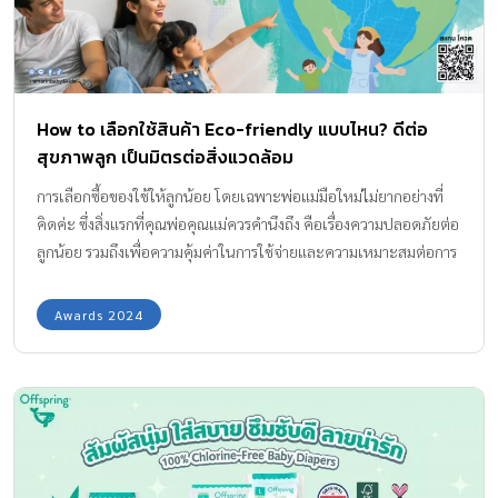
How to เลือกใช้สินค้า Eco-friendly แบบไหน? ดีต่อ
สุขภาพลูก เป็นมิตรต่อสิ่งแวดล้อม
การเลือกซื้อของใช้ให้ลูกน้อย โดยเฉพาะพ่อแม่มือใหม่ไม่ยากอย่างที่
คิดค่ะ ซึ่งสิ่งแรกที่คุณพ่อคุณแม่ควรคำนึงถึง คือเรื่องความปลอดภัยต่อ
ลูกน้อย รวมถึงเพื่อความคุ้มค่าในการใช้จ่ายและความเหมาะสมต่อการ
ใช้งาน ทั้งนี้เพื่อให้ลูกน้อยของเราเติบโตอย่างแข็งแรงสมบูรณ์ การเลือก
ใช้ผลิตภัณฑ์ที่มิตรต่อสิ่งแวดล้อม อย่างของใช้สิ้นเปลืองที่ต้องใช้บ่อยๆ
Awards 2024
เช่น ผ้าอ้อมสำเร็จรูป ทิชชู่เปียก น้ำซักผ้า หรือรวมไปถึงเสื้อผ้า ก็เป็นสิ่ง
ที่ใช้บ่อย เปลี่ยนบ่อย ทิ้งบ่อย ก็เป็นเรื่องสำคัญที่พ่อแม่ควรตระหนัก
เพราะปัจจุบันนี้ปัญหาสิ่งแวดล้อมเป็นพิษทวีความรุนแรงมากขึ้น โดยมี
งานวิจัยพบว่าสารสังเคราะห์ที่ผสมอยู่ในผลิตภัณฑ์สินค้าอุปโภค
บริโภคหลายชนิดเป็นอันตรายกับสุขภาพ ยิ่งเป็นเด็กเล็กก็ยิ่งมีผลกระ
ทบรุนแรง จึงมีหลายครอบครัวในยุคนี้ที่มีแนวความคิดในการเลือกใช้