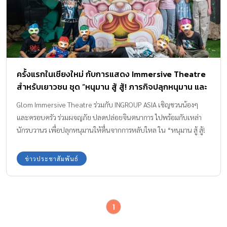
ครั้งแรกในเชียงใหม่ กับการแสดง Immersive Theatre
สำหรับเยาวชน ชุด “หนุมาน สู้ สู้! ภารกิจปลุกหนุมาน และ
การผจญภัยของเหล่านักรบวานร”
Glom Immersive Theatre ร่วมกับ INGROUP ASIA เชิญชวนน้องๆ
และครอบครัว ร่วมผจญภัย ปลดปล่อยจินตนาการ ไปพร้อมกับเหล่า
นักรบวานร เพื่อปลุกหนุมานให้ตื่นจากการหลับใหล ใน “หนุมาน สู้ สู้!
ภารกิจปลุกหนุมาน และการผจญภัยของเหล่านักรบวานร” ณ Dream
Space Gallery เชียงใหม่ เริ่ม 27 สิงหาคม 2565 เป็นต้นไป สำรองการ
ข่าวประชาสัมพันธ์
เข้าชมฟรีได้แล้ววันนี้
1