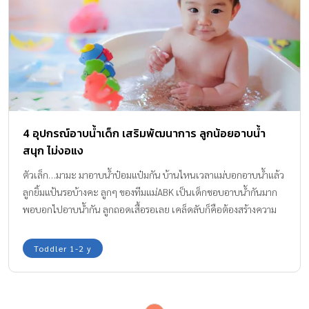
4 อุปกรณ์อาบน้ำเด็ก เสริมพัฒนาการ ลูกน้อยอาบน้ำ
สนุก ไม่งอแง
ตัวเล็ก…มามะ มาอาบน้ำป๋อมแป๋มกัน บ้านไหนเวลาแม่บอกอาบน้ำแล้ว
ลูกยิ้มแป้นรอบ้างคะ ลูกๆ ของทีมแม่ABK เป็นเด็กชอบอาบน้ำกันมาก
พอบอกไปอาบน้ำกัน ลูกถอดเสื้อรอเลย เคล็ดลับก็คือต้องสร้างความ
สุข สนุกในช่วงเวลาอาบน้ำให้ลูกค่ะ
Toddler 1-2 y