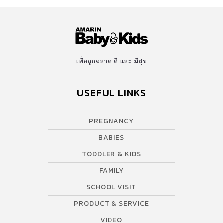
ดูแลช่องปากแบบไหนก็ได้ แต่ต้องพิถีพิถันในการเลือกแปรงสีฟัน และ
ยาสีฟันให้เหมาะกับวัย เพราะจะช่วยให้การแปรงฟันของลูกน้อยเป็น
ไปอย่างง่ายดาย และมั่นใจได้ว่าทำความสะอาดฟันได้อย่างทั่วถึง หาก
คุณแม่ยังไม่ทราบว่าจะเลือก แปรงสีฟัน ยาสีฟันแบบไหนให้ลูกน้อยดี
ทีมบ.ก. Amarin Baby & Kids ขอแนะนำ แปรงสีฟันและยาสีฟันเด็ก
เพื่อลูกฉลาด ดี และ มีสุข
จอร์แดน (Jordan) ซึ่งเป็นผลิตภัณฑ์ดูแลช่องปากที่มียอดขายอันดับ 1
ในแถบสแกนดิเนเวีย ที่คนไทยคุ้นเคยมานาน และเป็นผลิตภัณฑ์ดูแล
USEFUL LINKS
ช่องปากสำหรับเด็กที่ออกแบบมาด้วยความเข้าใจในพัฒนาการของเด็ก
ในแต่ละช่วงวัย รับรองคุณแม่ต้องปลื้มแน่นอน Amarin Baby & Kids
ยกให้ Jordan เป็นแบรนด์ยาสีฟันและ แปรงสีฟันเด็ก ที่ได้รับรางวัล
PREGNANCY
Editor’s Choice สาขา Best Oral Care Product […]
BABIES
TODDLER & KIDS
FAMILY
SCHOOL VISIT
PRODUCT & SERVICE
VIDEO