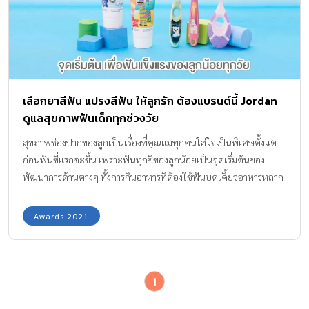
เลือกยาสีฟัน แปรงสีฟัน ให้ลูกรัก ต้องแบรนด์นี้ Jordan
ดูแลสุขภาพฟันเด็กทุกช่วงวัย
สุขภาพช่องปากของลูกเป็นเรื่องที่คุณแม่ทุกคนใส่ใจเป็นพิเศษตั้งแต่
ก่อนฟันซี่แรกจะขึ้น เพราะฟันทุกซี่ของลูกน้อยเป็นจุดเริ่มต้นของ
พัฒนาการด้านต่างๆ ทั้งการกินอาหารที่ต้องใช้ฟันบดเคี้ยวอาหารหลาก
หลายชนิด เพื่อนำสารอาหารมีประโยชน์เข้าสู่ร่างกาย หรือการออกเสียง
การพูดเพื่อให้ลูกมีพัฒนาการสมวัย การแปรงฟัน และการดูแลฟันของ
Awards 2021
เด็กในแต่ละวัยแตกต่างกัน อย่างลูกในช่วงอายุ 0-6 เดือนซึ่งทานนม
อย่างเดียวเป็นหลักและยังไม่มีฟันขึ้น คุณแม่เพียงใช้ผ้าสะอาดและนุ่ม
ชุบน้ำต้มสุกที่สะอาดแล้วเช็ดให้ทั่วช่องปากก็เพียงพอ แต่เมื่อฟันน้ำนม
1
ซี่แรกโผล่ขึ้นมาแล้ว ต้องเปลี่ยนมาใช้แปรงสีฟันกับยาสีฟันทำความ
สะอาดแทน ถึงเช่นนั้นก็ไม่ได้หมายความว่า คุณแม่จะใช้ผลิตภัณฑ์