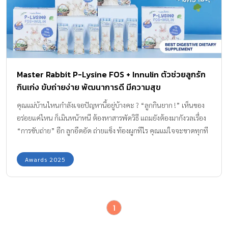
Master Rabbit P-Lysine FOS + Innulin ตัวช่วยลูกรัก
กินเก่ง ขับถ่ายง่าย พัฒนาการดี มีความสุข
คุณแม่บ้านไหนกำลังเจอปัญหานี้อยู่บ้างคะ ? “ลูกกินยาก !” เห็นของ
อร่อยแค่ไหน ก็เมินหน้าหนี ต้องหาสารพัดวิธี แถมยังต้องมากังวลเรื่อง
“การขับถ่าย” อีก ลูกอึดอัด ถ่ายแข็ง ท้องผูกทีไร คุณแม่ใจจะขาดทุกที
วันนี้ทีมกองบรรณาธิการจะพาไปรู้จักกับ “Master Rabbit P-Lysine
FOS + Innulin” ผลิตภัณฑ์เสริมอาหารแอลไลซีนสำหรับเด็กกันค่ะ
Awards 2025
ปัญหาลูกกินยาก ผลกระทบต่อสุขภาพ และ พัฒนาการ เมื่อลูกน้อย กิน
ได้น้อย หรือ เลือกกิน (Picky Eater) ปัญหาที่ตามมาไม่ได้มีแค่ความ
กังวลของคุณแม่เท่านั้น แต่ยังส่งผลกระทบโดยตรงต่อ สุขภาพ และ
1
พัฒนาการของลูกในระยะยาว เพราะช่วงวัยเด็ก คือ ช่วงเวลาสำคัญที่
ร่างกายต้องการสารอาหารจำเป็น ทั้งโปรตีน คาร์โบไฮเดรต วิตามิน