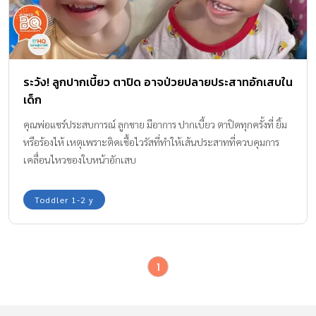
ระวัง! ลูกปากเบี้ยว ตาปิด อาจป่วยปลายประสาทอักเสบใน
เด็ก
คุณพ่อแชร์ประสบการณ์ ลูกชาย มีอาการ ปากเบี้ยว ตาปิดทุกครั้งที่ ยิ้ม
หรือร้องไห้ เหตุเพราะติดเชื้อไวรัสที่ทำให้เส้นประสาทที่ควบคุมการ
เคลื่อนไหวของใบหน้าอักเสบ
Toddler 1-2 y
1