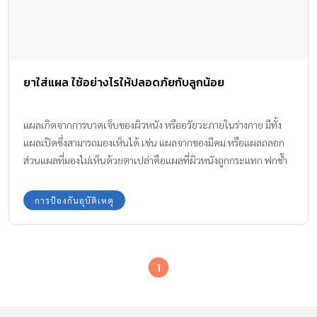
ยาใส่แผล ใช้อย่างไรให้ปลอดภัยกับลูกน้อย
แผลเกิดจากการบาดเจ็บของผิวหนัง หรืออวัยวะภายในร่างกาย มีทั้ง
แผลเปิดซึ่งสามารถมองเห็นได้ เช่น แผลจากของมีคม หรือแผลถลอก
ส่วนแผลที่มองไม่เห็นด้วยตาเปล่าคือแผลที่ผิวหนังถูกกระแทก ฟกช้ำ
แม่น้องเล็กมียาใส่แผล 5 ชนิดมาแนะนำ และยาชนิดไหนใช้กับแผล
อะไรบ้างค่ะ
การป้องกันอุบัติเหตุ
1