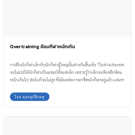
Overtraining ซ้อมกีฬาหนักเกิน
การฝึกนักกีฬาเด็กกับนักกีฬาผู้ใหญ่นั้นต่างกันสิ้นเชิง “ในต่างประเทศ
จะไม่เร่งให้นักกีฬาเป็นแชมป์ตั้งแต่เด็ก เพราะรู้ว่าเด็กจะต้องฝึกซ้อม
หนักเกินไป ต่อไปก็จะไม่สูง ซึ่งมีผลต่อการอาชีพนักกีฬาอยู่แล้ว แต่เขา
จะยืดระยะเวลาเพื่อให้กระดูกโตเต็มที่ แล้วค่อยๆ ไปเพิ่มการฝึกเมื่อ
โตขึ้นหรือถึงเวลาที่เหมาะสม พูดง่ายๆ ว่าเขาหวังเป็นแชมป์เมื่อโต แต่
โรค และอุบัติเหตุ
บ้านเราคิดกลับกัน