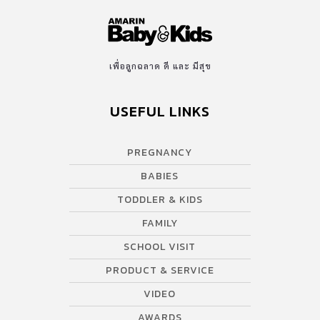
เพื่อลูกฉลาด ดี และ มีสุข
USEFUL LINKS
PREGNANCY
BABIES
TODDLER & KIDS
FAMILY
SCHOOL VISIT
PRODUCT & SERVICE
VIDEO
AWARDS