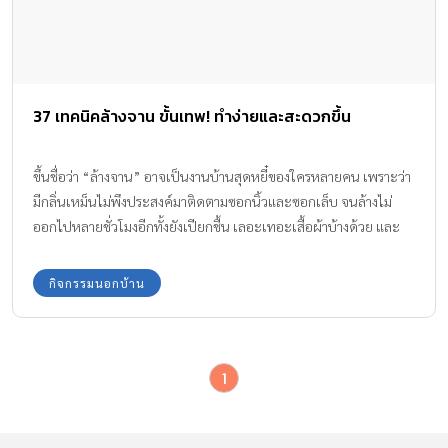
37 เทคนิคล้างจาน ขั้นเทพ! ทำง่ายและสะดวกขึ้น
ขึ้นชื่อว่า “ล้างจาน” อาจเป็นงานบ้านสุดหยี๋ของใครหลายคน เพราะว่า
มีกลิ่นเหม็นไม่พึงประสงค์มาติดตามซอกนิ้วและซอกเล็บ จนล้างไม่
ออกไปหลายชั่วโมงอีกทั้งยังเปียกชื้น เลอะเทอะเสื้อผ้าบ้างด้วย และ
บางทีกระทะและจานบางอย่างก็ขัดยากเหลือเกิน เสียเวลาและความ
รู้สึก...
กิจกรรมนอกบ้าน
1