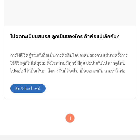
ไม่จดทะเบียนสมรส ลูกเป็นของใคร ถ้าพ่อแม่เลิกกัน?
การใช้ชีวิตคู่ร่วมกันถือเป็นการตัดสินใจของคนสองคน แต่บางครั้งการ
ใช้ชีวิตคู่ก็ไม่ได้สุขสมดั่งใจหมาย มีทุกข์ มีสุข ปะปนกันไป หากคู่ไหน
ไปต่อไม่ได้เมื่อเดินมาถึงทางตันก็ต้องโบกมือบอกลากัน ถามว่าถ้าพ่อ
กับแม่ ไม่จดทะเบียนสมรส ลูกเป็นของใคร ฝ่ายไหนจะได้สิทธิในการ
ได้ลูกไปอยู่ด้วย ทีมงาน Amarin Baby & Kids จะมาคลายข้อสงสัยนี้ให้
สิทธิประโยชน์
ค่ะ
1