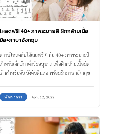
โหลดฟรี! 40+ ภาพระบายสี ฝึกกล้ามเนื้อ
มือ+ภาษาอังกฤษ
ดาวน์โหลดกันได้เลยฟรี ๆ กับ 40+ ภาพระบายสี
สำหรับเด็กเล็ก เด็กวัยอนุบาล เพื่อฝึกกล้ามเนื้อมัด
เล็กสำหรับจับ บังคับดินสอ พร้อมฝึกภาษาอังกฤษ
ไปด้วย
พัฒนาการ
April 12, 2022