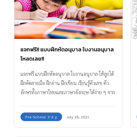
แจกฟรี!! แบบฝึกหัดอนุบาล ใบงานอนุบาล
โหลดเลย!!
แจกฟรี แบบฝึกหัดอนุบาล ใบงานอนุบาล ให้ลูกได้
ฝึกคัดลายมือ ฝึกอ่าน ฝึกเขียน เรียนรู้ตัวเลข ตัว
อักษรทั้งภาษาไทยและภาษาอังกฤษ ได้ง่าย ๆ จาก
ที่บ้าน!!
Pre-School 3-6 y
July 28, 2021