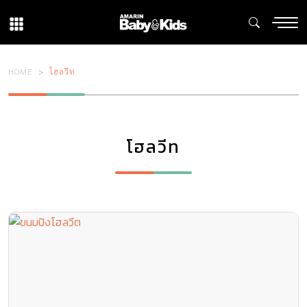
HOME
โฮลวีท
โฮลวีท