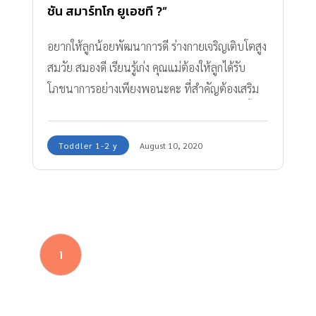
ชัน สมาร์ทโก ยูเอชที ?”
อยากให้ลูกน้อยพัฒนาการดี ร่างกายเจริญเติบโตสูง
สมวัย สมองดี เรียนรู้เก่ง คุณแม่ต้องให้ลูกได้รับ
โภชนาการอย่างเพียงพอนะคะ ที่สำคัญต้องเสริม
ให้ลูกดื่มนมทุกวัน โดยเฉพาะลูกเริ่มวัย 1 ขวบขึ้น
ไป เป็นวัยที่ทั้งร่างกายและสมองพัฒนาขึ้นเร็วมาก
Toddler 1-2 y
August 10, 2020
คุณแม่ควรต้องเสริมนมให้ลูกดื่มอย่างน้อยวันละ 2
ครั้งต่อวัน นอกเหนือจากอาหารมื้อหลัก 3 มื้อค่ะ
1