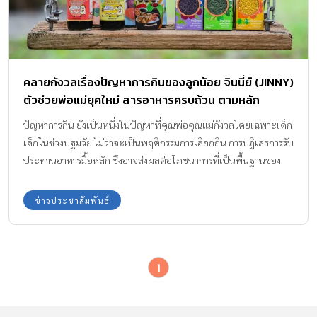
คลายกังวลเรื่องปัญหาการกินของลูกน้อย จินนี่ย์ (JINNY)
ตัวช่วยพ่อแม่ยุคใหม่ สารอาหารครบถ้วน ตามหลัก
โภชนาการ
ปัญหาการกิน ยังเป็นหนึ่งในปัญหาที่คุณพ่อคุณแม่กังวลโดยเฉพาะเด็ก
เล็กในช่วงปฐมวัย ไม่ว่าจะเป็นพฤติกรรมการเลือกกิน การปฏิเสธการรับ
ประทานอาหารมื้อหลัก ซึ่งอาจส่งผลต่อโภชนาการที่เป็นพื้นฐานของ
การเจริญเติบโตและพัฒนาการของเด็กทั้งในระยะสั้นและระยะยาว
ดังนั้นหลายบ้านจึงมีกลเม็ดเคล็ดไม่ลับแตกต่างกันไปในการช่วยให้ลูก
ข่าวประชาสัมพันธ์
น้อยรับประทานอาหารมากขึ้น ด้วยการรังสรรค์เมนูอาหารใหม่ ๆ ปรุง
แต่งรสชาติให้อร่อยมากยิ่งขึ้น จินนี่ย์ (JINNY) ผลิตภัณฑ์อาหารสำหรับ
เด็ก จึงเป็นหนึ่งตัวช่วยสำคัญที่คุณพ่อคุณแม่ยุคใหม่เลือกใช้ ช่วย
1
ให้การปรุงอาหารเป็นเรื่องง่าย มั่นใจยิ่งขึ้นด้วยขั้นตอนการผลิตจาก
วัตถุดิบธรรมชาติ 100% ปราศจากผงชูรสและวัตถุกันเสีย สะดวก
ปลอดภัย ครบถ้วนด้วยสารอาหารและคุณประโยชน์ ให้ทุกมื้ออาหาร