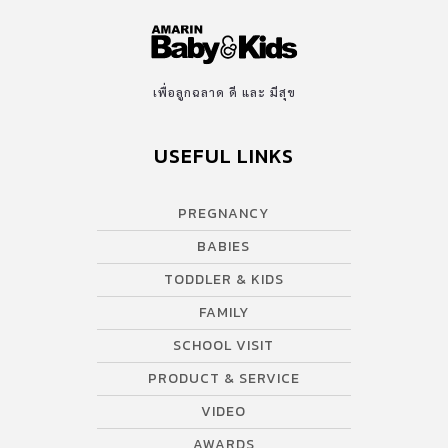
เป็นช่วงเวลาที่ดีสำหรับครอบครัว ยศสรัล แต้มคงคา กรรมการผู้จัดการ
บริษัท เอ็ม.เอส.กรุ๊ป จำกัด กล่าวว่า “ในวันที่ลูกสาว ‘น้องไอย’ เริ่มมี
พฤติกรรมเลือกรับประทานอาหารและทานยากในแต่ละมื้อ ผมลองหา
ข้อมูลและพบว่าเป็นหนึ่งปัญหาใหญ่ของหลายครอบครัว ความคิดที่จะ
เพื่อลูกฉลาด ดี และ มีสุข
ทำผลิตภัณฑ์เพื่อเป็นตัวช่วยให้ลูกทานอาหารง่ายขึ้นและครบถ้วนด้วย
สารอาหารจึงผุดขึ้นมา โดยใช้ประสบการณ์จากธุรกิจเกี่ยวกับอาหารของ
USEFUL LINKS
ครอบครัว คิดค้นและพัฒนาเป็นอาหารที่เหมาะสมสำหรับเด็กตามช่วง
วัย ผลิตภัณฑ์ จินนี่ย์ (JINNY) จึงกำเนิดขึ้นเพื่อเจาะตลาดคุณพ่อคุณ
แม่มือใหม่ ที่มักประสบปัญหาการทานอาหารของลูก โดยเฉพาะเด็กใน
PREGNANCY
วัย 6 เดือนที่เปลี่ยนจากการดื่มนมสู่อาหารมื้อแรก พ่อแม่ต่างกังวลกับ
BABIES
เมนูอาหาร อยากให้ลูกได้รับสารอาหารเหมาะสมตามวัย และเมื่อถึงวัย
1 ขวบเด็กจะเริ่มคุ้นชินกับรสชาติ บางรายมีพฤติกรรมในการต่อต้าน
TODDLER & KIDS
อาหารบางประเภท เช่น ไม่ทานผัก ไม่เคี้ยวข้าว เลือกทานและทานยาก
FAMILY
มากขึ้น จึงเลี่ยงไม่ได้ที่ต้องเริ่มปรุงแต่งรสชาติอาหารให้ลูกบ้าง แต่
SCHOOL VISIT
เครื่องปรุงที่มีอยู่ตามท้องตลาดทั่วไปอาจจะมีส่วนผสมที่มีสารปรุงแต่งที่
PRODUCT & SERVICE
ไม่เหมาะสมและเป็นอันตรายต่อสุขภาพของเด็กในระยะยาว จินนี่ย์
(JINNY) […]
VIDEO
AWARDS