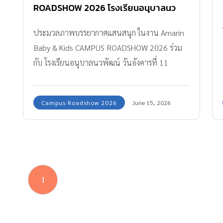
ROADSHOW 2026 โรงเรียนอนุบาลนว
พัฒน์
ประมวลภาพบรรยากาศแสนสนุก ในงาน Amarin
Baby & Kids CAMPUS ROADSHOW 2026 ร่วม
กับ โรงเรียนอนุบาลนวพัฒน์ วันอังคารที่ 11
มิ.ย.69 เวลา 8.30 – 11.00 น. “เสริมสร้าง
ประสบการณ์ใหม่ นอกห้องเรียน” ผ่านฐานความ
Campus Roadshow 2026
June 15, 2026
สนุกเหล่านี้ ฐานที่ 1 Brain Developmentให้เด็ก
ๆ ได้เติบโตแข็งแรงทั้งร่างกายและได้ฝึกสมองไป
พร้อม ๆ กัน ผ่านการออกกำลังกาย สร้างกล้ามเนื้อ
มัดใหญ่และมัดเล็ก ฐานที่ 2 PAPER BOAT
ADVENTUREฝึกความคิดสร้างสรรค์เรียนรู้เรื่อง
1
วิทยาศาสตร์ ได้คิด วิเคราะห์ ฐานที่ 3 Survival
Skillsทักษะการเอาตัวรอด ทักษะที่จำเป็นในการใช้
ชีวิต หากเกิดเหตุการณ์ไม่คาดคิดหรือเหตุการณ์