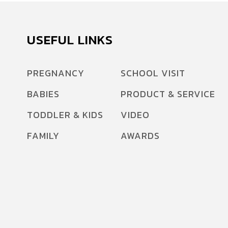
ฉุกเฉิน ฐานที่ 4 Language & Communication
Skillsการฟังนิทานเป็นกิจกรรมง่าย ๆ ที่ทุกคนใช้
เวลาร่วมกันได้ ครั้งนี้เราชวนผู้ใหญ่ใจดีอย่าง
USEFUL LINKS
ForemostOmegaSmartSuperGold […]
PREGNANCY
SCHOOL VISIT
BABIES
PRODUCT & SERVICE
TODDLER & KIDS
VIDEO
FAMILY
AWARDS