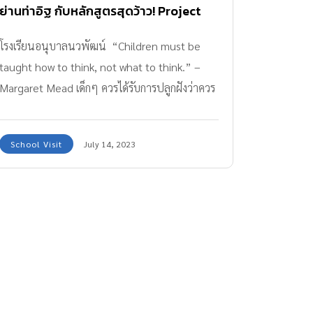
ย่านท่าอิฐ กับหลักสูตรสุดว้าว! Project
Approach
โรงเรียนอนุบาลนวพัฒน์ “Children must be
taught how to think, not what to think.” –
Margaret Mead เด็กๆ ควรได้รับการปลูกฝังว่าควร
คิดอย่างไร ไม่ใช่ควรคิดอะไร โรงเรียนอนุบาลนว
พัฒน์ กับหลักสูตรสุดว้าว! Project Approach ให้
School Visit
July 14, 2023
เด็กๆ เลือกเอง เรียนเอง ค้นหาตัวเอง บรรยากาศ
ทางเข้าโรงเรียน และนี่เป็นการสำรวจโรงเรียน
เล็กๆ ที่น่าทึ่ง! School Visit วันนี้ ทีมแม่ ABK พา
คุณพ่อคุณแม่ทุกคนมาเยี่ยมชม โรงเรียนอนุบาลนว
พัฒน์ ย่านนนทบุรีกันค่ะ ซึ่งเป็นโรงเรียนในเครือ
ของ โรงเรียนนวพัฒน์วิทยา … อีกหนึ่งโรงเรียน
อนุบาล ดีๆ ที่ต้องบอกต่อ!! ถ้านึกถึงโรงเรียน.. เรา
อาจนึกภาพอาคารขนาดใหญ่ที่จอแจด้วยห้องเรียน