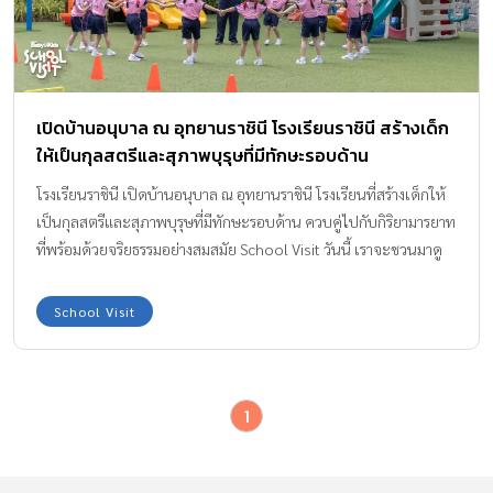
เปิดบ้านอนุบาล ณ อุทยานราชินี โรงเรียนราชินี สร้างเด็ก
ให้เป็นกุลสตรีและสุภาพบุรุษที่มีทักษะรอบด้าน
โรงเรียนราชินี เปิดบ้านอนุบาล ณ อุทยานราชินี โรงเรียนที่สร้างเด็กให้
เป็นกุลสตรีและสุภาพบุรุษที่มีทักษะรอบด้าน ควบคู่ไปกับกิริยามารยาท
ที่พร้อมด้วยจริยธรรมอย่างสมสมัย School Visit วันนี้ เราจะชวนมาดู
หลักสูตร และแนวทางการสอนของ โรงเรียนราชินี โรงเรียนที่ปูรากฐาน
แห่งปัญญาบ่มเพาะเยาวชนให้มีจริยธรรมที่ดีและทักษะที่จำเป็นเพื่อ
School Visit
ก้าวสู่โลกแห่งอนาคตในศตวรรษที่ 21 โรงเรียนราชินี เปิดสอนตั้งแต่
ระดับชั้นอนุบาล 2 จนถึงมัธยมศึกษาปีที่ 6 ตั้งอยู่บนถนนมหาราช แขวง
พระบรมมหาราชวัง มีพื้นที่กว่า 11 ไร่ เป็นโรงเรียนที่มีประวัติศาสตร์
1
และเรื่องราวตามกาลสมัยต่าง ๆ และบ่มเพาะศิษย์ให้มีความรู้ มีความ
สามารถและเป็นที่ยอมรับของสังคมมาอย่างยาวนาน และในปี พ.ศ.
2567 นี้ ก็เป็นปีแห่งการฉลอง ครบ 120 ปี โรงเรียนราชินี ลองไปดูกัน