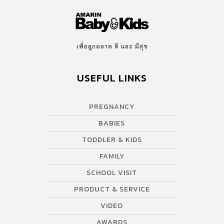
ค่ะว่า เพราะอะไรโรงเรียนราชินีจึงเป็นโรงเรียนอันดับต้น ๆ ที่คุณ
พ่อคุณแม่ไว้วางใจและอยากให้ลูก ๆ มาเรียน 120 ปี โรงเรียนราชินี
ย้อนกลับไปในสมัย รัชกาลที่ 5 ยุคสมัยนั้นโรงเรียนส่วนใหญ่จะอยู่ใน
บริเวณวัดและเป็นโรงเรียนสำหรับบุรุษ เพื่อให้มีความรู้ความสามารถ
เพื่อลูกฉลาด ดี และ มีสุข
พอที่จะเข้ารับราชการได้ สมเด็จพระศรีพัชรินทราบรมราชินีนาถ
พระบรมราชชนนีพันปีหลวง ในพระบาทสมเด็จพระจุลจอมเกล้าเจ้าอยู่
USEFUL LINKS
หัว มีความสนพระทัยในการพัฒนาสตรี […]
PREGNANCY
BABIES
TODDLER & KIDS
FAMILY
SCHOOL VISIT
PRODUCT & SERVICE
VIDEO
AWARDS