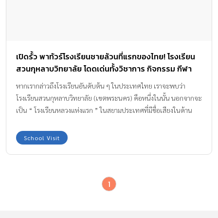
เปิดรั้ว พาทัวร์โรงเรียนชายล้วนที่แรกของไทย! โรงเรียน
สวนกุหลาบวิทยาลัย โดดเด่นทั้งวิชาการ กิจกรรม กีฬา
และคาแรคเตอร์
หากเรากล่าวถึงโรงเรียนอันดับต้น ๆ ในประเทศไทย เราจะพบว่า
โรงเรียนสวนกุหลาบวิทยาลัย (เขตพระนคร) คือหนึ่งในนั้น นอกจากจะ
เป็น “ โรงเรียนหลวงแห่งแรก ” ในสยามประเทศที่มีชื่อเสียงในด้าน
คุณภาพของระบบการเรียนการสอนและกิจกรรมที่หลากหลายมาจน
ปัจจุบัน อีกทั้งยังทรงคุณค่าในด้านประวัติศาสตร์ การสืบสานประเพณี
School Visit
อันงดงาม สถาปัตยกรรมมรดกของชาติ และในปี พ.ศ. 2567 ยังครอง
แชมป์โรงเรียนที่มีจำนวนผู้มาสอบแข่งขันเป็นมากที่สุดอีกด้วย จุดเด่น
ของโรงเรียนอีกด้าน คือ ความรัก ความภาคภูมิใจ ความผูกพัน ของ
1
ศิษย์เก่าและศิษย์ปัจจุบันที่มีต่อโรงเรียน การคงไว้ซึ่งคุณภาพและความ
ดีงามเป็นเวลายาวนานนับศตวรรษ..ทำได้อย่างไรนั้น? ทีมแม่ ABK
ขอรับหน้าที่พาไปเปิดรั้ว เรื่องน่ารู้ของสวนกุหลาบฯ โรงเรียนสวน