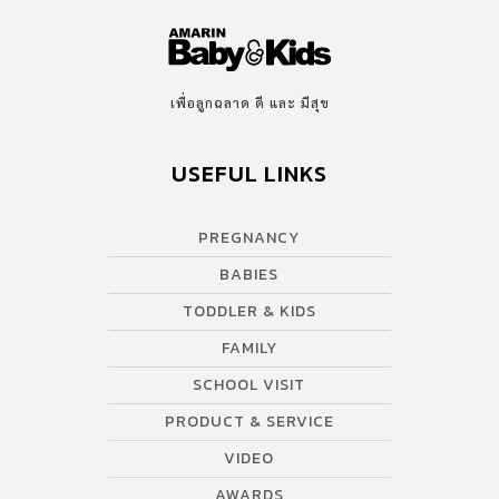
กุหลาบวิทยาลัย ก่อตั้งโดย พระบาทสมเด็จพระจุลจอมเกล้าเจ้าอยู่หัว
(รัชกาลที่ 5) ได้รับการสถาปนาขึ้นในวันที่ 8 มีนาคม พ.ศ. 2425 ใน
ขณะนั้นเรียกว่า “โรงเรียนพระตำหนักสวนกุหลาบ” มีทั้งระบบการ
ฝึกหัดอย่างทหาร และ เรียนแบบสามัญ สีประจำโรงเรียน : ชมพู – ฟ้า
เพื่อลูกฉลาด ดี และ มีสุข
สีชมพู เป็นสีประจำวันพระราชสมภพในพระบาทสมเด็จพระ
จุลจอมเกล้าเจ้าอยู่หัว สีฟ้า เป็นสีประจำวันพระราชสมภพในสมเด็จ
USEFUL LINKS
พระศรีพัชรินทราบรมราชินีนาถฯ อาคารสวนกุหลาบ […]
PREGNANCY
BABIES
TODDLER & KIDS
FAMILY
SCHOOL VISIT
PRODUCT & SERVICE
VIDEO
AWARDS