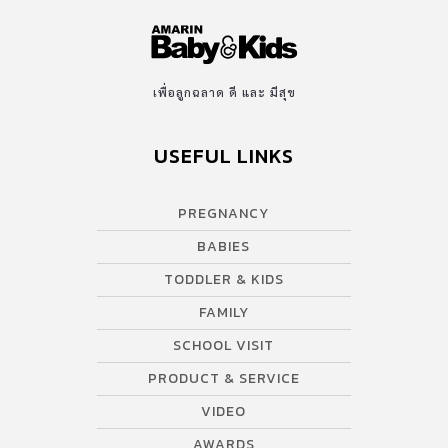
แล้ว สามารถเข้าไปดูเพิ่มเติมได้ที่นี่เลยค่ะ >> Shrewsbury
International School Bangkok City Campus Shrewsbury […]
เพื่อลูกฉลาด ดี และ มีสุข
USEFUL LINKS
PREGNANCY
BABIES
TODDLER & KIDS
FAMILY
SCHOOL VISIT
PRODUCT & SERVICE
VIDEO
AWARDS