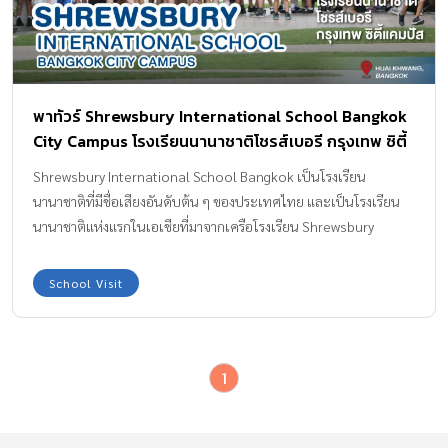
พาทัวร์ Shrewsbury International School Bangkok
City Campus โรงเรียนนานาชาติโชรส์เบอรี กรุงเทพ ซิตี้
แคมปัส
Shrewsbury International School Bangkok เป็นโรงเรียน
นานาชาติที่มีชื่อเสียงอันดับต้น ๆ ของประเทศไทย และเป็นโรงเรียน
นานาชาติแห่งแรกในเอเชียที่มาจากเครือโรงเรียน Shrewsbury
School ของประเทศอังกฤษ ที่มีประวัติความเป็นมายาวนานกว่า 470
ปี ปัจจุบันในประเทศไทยมี 2 สาขา คือ Shrewsbury International
School Visit
School Bangkok Riverside ก่อตั้งในปี 2003 และ Shrewsbury
International School Bangkok City Campus ก่อตั้งในปี 2018โดย
ครั้งนี้เราจะมาเคาะประตูโรงเรียน Shrewsbury International
1
School Bangkok City Campus กันอีกครั้ง หลังจากเมื่อคราวที่แล้วเรา
ได้ไปเยี่ยมแผนกชั้นอนุบาล (Early Years) ของที่นั่นกัน หากอยาก
ทราบรายละเอียดในส่วนของเด็กอนุบาลที่เราไปเยี่ยมเยียนมาครั้งที่