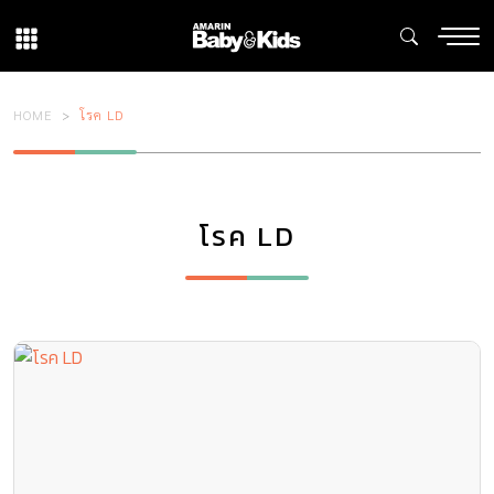
HOME
โรค LD
โรค LD