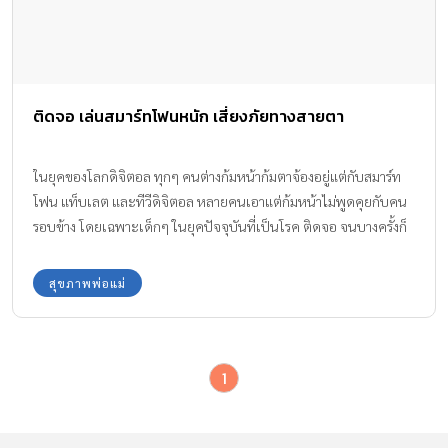
ติดจอ เล่นสมาร์ทโฟนหนัก เสี่ยงภัยทางสายตา
ในยุคของโลกดิจิตอล ทุกๆ คนต่างก้มหน้าก้มตาจ้องอยู่แต่กับสมาร์ท
โฟน แท็บเลต และทีวีดิจิตอล หลายคนเอาแต่ก้มหน้าไม่พูดคุยกับคน
รอบข้าง โดยเฉพาะเด็กๆ ในยุคปัจจุบันที่เป็นโรค ติดจอ จนบางครั้งก็
ทำให้เกิดปัญหา ปวดคอ และส่งผลต่อปัญหาสายตา ทำให้สายตาล้า
เรื้อรัง
สุขภาพพ่อแม่
1