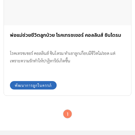
พ่อแม่ช่วยชีวิตลูกป่วย โรคเทรชเชอร์ คอลลินส์ ซินโดรม
โรคเทรชเชอร์ คอลลินส์ ซินโดรม ทำเอาลูกเกือบมีชีวิตไม่รอด แต่
เพราะความรักทำให้ปาฏิหาริย์เกิดขึ้น
พัฒนาการลูกในครรภ์
1