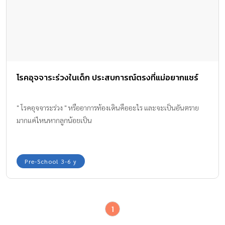
โรคอุจจาระร่วงในเด็ก ประสบการณ์ตรงที่แม่อยากแชร์
" โรคอุจจาระร่วง " หรืออาการท้องเดินคืออะไร และจะเป็นอันตราย
มากแค่ไหนหากลูกน้อยเป็น
Pre-School 3-6 y
1