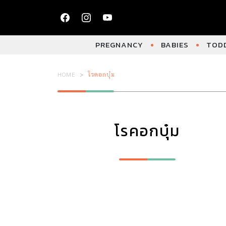
PREGNANCY
BABIES
TODD
HOME
โรคอกบุ๋ม
โรคอกบุ๋ม