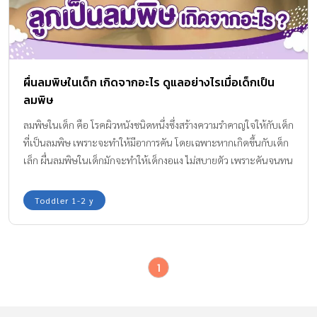
ผื่นลมพิษในเด็ก เกิดจากอะไร ดูแลอย่างไรเมื่อเด็กเป็น
ลมพิษ
ลมพิษในเด็ก คือ โรคผิวหนังชนิดหนึ่งซึ่งสร้างความรำคาญใจให้กับเด็ก
ที่เป็นลมพิษ เพราะจะทำให้มีอาการคัน โดยเฉพาะหากเกิดขึ้นกับเด็ก
เล็ก ผื่นลมพิษในเด็กมักจะทำให้เด็กงอแง ไม่สบายตัว เพราะคันจนทน
ไม่ได้ กองบรรณาธิการ Amarin Baby & Kids มีวิธีในการดูแลลูกน้อย
หากเกิดผื่นลมพิษมาแนะนำให้คุณพ่อคุณแม่ค่ะ
Toddler 1-2 y
1