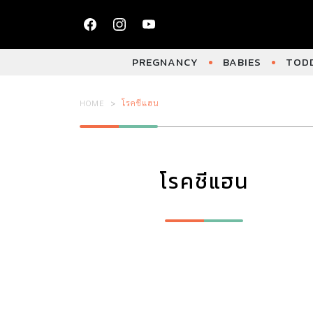
PREGNANCY
BABIES
TODD
HOME
โรคชีแฮน
โรคชีแฮน