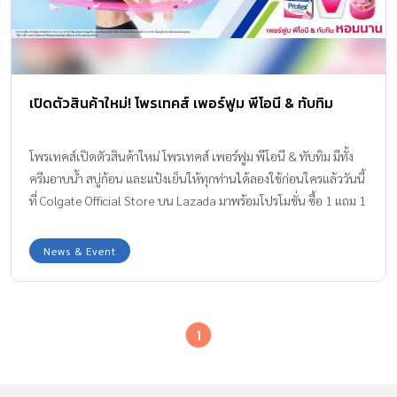
เปิดตัวสินค้าใหม่! โพรเทคส์ เพอร์ฟูม พีโอนี & ทับทิม
โพรเทคส์เปิดตัวสินค้าใหม่ โพรเทคส์ เพอร์ฟูม พีโอนี & ทับทิม มีทั้ง
ครีมอาบน้ำ สบู่ก้อน และแป้งเย็นให้ทุกท่านได้ลองใช้ก่อนใครแล้ววันนี้
ที่ Colgate Official Store บน Lazada มาพร้อมโปรโมชั่น ซื้อ 1 แถม 1
สำหรับครีมอาบน้ำโพรเทคส์ เพอร์ฟูม พีโอนี & ทับทิม ตั้งแต่วันที่ 10
ม.ค. 66 ถึง 28 ก.พ. 66 เท่านั้น
News & Event
1